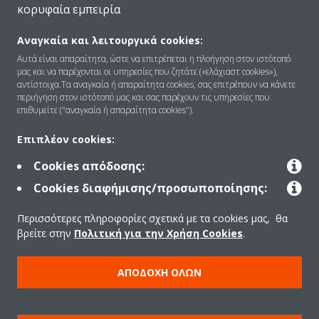
κορυφαία εμπειρία
Αναγκαία και λειτουργικά cookies:
Αυτά είναι απαραίτητα, ώστε να επιτρέπεται η πλοήγηση στον ιστότοπό
μας και να παρέχονται οι υπηρεσίες που ζητάτε («ελάχιαστ cookies»),
αντίστοιχα.Τα αναγκαία ή απαραίτητα cookies, σας επιτρέπουν να κάνετε
περιήγηση στον ιστότοπό μας και σας παρέχουν τις υπηρεσίες που
επιθυμείτε ("αναγκαία ή απαραίτητα cookies").
Ποια είναι η Daikin
Επικοινωνία
Επιπλέον cookies:
Η επωνυμία Daikin
Υποστήριξη
Cookies απόδοσης:
Κορυφαίες τεχνολογίες
Υπηρεσίες
Cookies διαφήμισης/προσωποποίησης:
Περιβαλλοντική υπευθυνότητα
Λήψεις λογισμικού
Κέντρο καινοτομίας
Προμηθευτές
Περισσότερες πληροφορίες σχετικά με τα cookies μας, θα
Δελτία τύπου
International Key Accounts (IKA)
βρείτε στην
Πολιτική για την Χρήση Cookies
.
Εργασία στην Daikin
Εύρεση προϊόντος
Για το σπίτι σας
Οδηγός καταλληλότητας
ΑΠΟΔΟΧΉ ΌΛΩΝ
προϊόντος
Κατάστημα λιανικής
Ομάδες προϊόντων
Γραφεία και μεγάλα κτίρια
Ενεργειακές ετικέτες
Χώρος αναψυχής