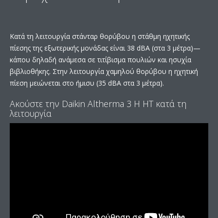
Κατά τη λειτουργία στάνταρ θορύβου η στάθμη ηχητικής
πίεσης της εξωτερικής μονάδας είναι 38 dBA (στα 3 μέτρα)—
κάπου δηλαδή ανάμεσα σε τιτίβισμα πουλιών και ησυχία
βιβλιοθήκης. Στην λειτουργία χαμηλού θορύβου η ηχητική
πίεση μειώνεται στο ήμισυ (35 dBA στα 3 μέτρα).
Ακούστε την Daikin Altherma 3 H HT κατά τη
λειτουργία