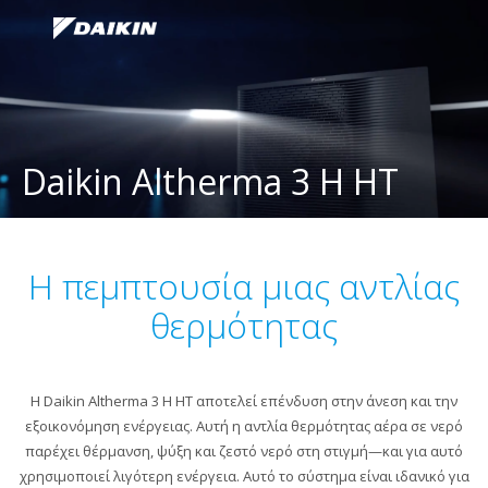
Daikin Altherma 3 H HT
Η πεμπτουσία μιας αντλίας
θερμότητας
Η Daikin Altherma 3 H HT αποτελεί επένδυση στην άνεση και την
εξοικονόμηση ενέργειας. Αυτή η αντλία θερμότητας αέρα σε νερό
παρέχει θέρμανση, ψύξη και ζεστό νερό στη στιγμή—και για αυτό
χρησιμοποιεί λιγότερη ενέργεια. Αυτό το σύστημα είναι ιδανικό για