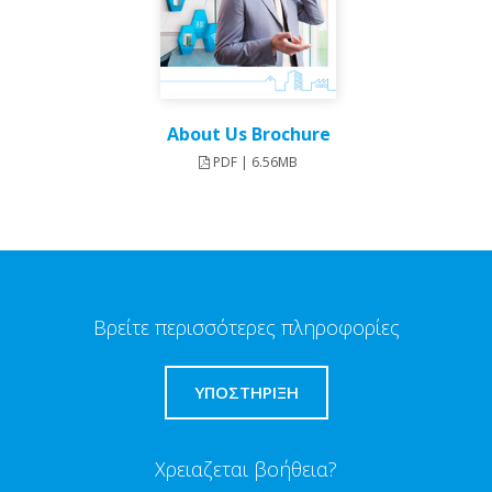
About Us Brochure
PDF | 6.56MB
Βρείτε περισσότερες πληροφορίες
ΥΠΟΣΤΗΡΙΞΗ
Χρειαζεται βοήθεια?