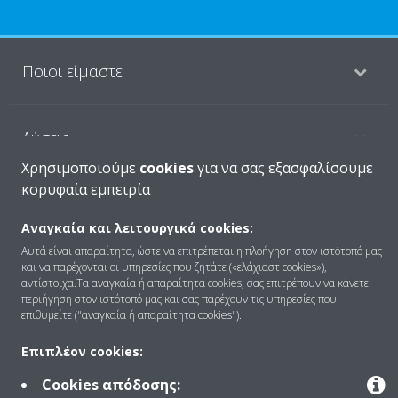
Ποιοι είμαστε
Λύσεις
Χρησιμοποιούμε
cookies
για να σας εξασφαλίσουμε
κορυφαία εμπειρία
Επικοινωνία
Αναγκαία και λειτουργικά cookies:
Αυτά είναι απαραίτητα, ώστε να επιτρέπεται η πλοήγηση στον ιστότοπό μας
και να παρέχονται οι υπηρεσίες που ζητάτε («ελάχιαστ cookies»),
Products
αντίστοιχα.Τα αναγκαία ή απαραίτητα cookies, σας επιτρέπουν να κάνετε
περιήγηση στον ιστότοπό μας και σας παρέχουν τις υπηρεσίες που
επιθυμείτε ("αναγκαία ή απαραίτητα cookies").
Copyright © Daikin
Επιπλέον cookies:
Ανακοίνωση νομικού περιεχομένου
ΠΟΛΙΤΙΚΗ ΧΡΗΣΗΣ COOKIES
Cookies απόδοσης:
Πολιτική Προστασίας Δεδομένων
Εταιρική δεοντολογία