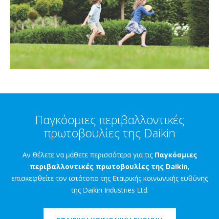
Παγκόσμιες περιβαλλοντικές
πρωτοβουλίες της Daikin
Αν θέλετε να μάθετε περισσότερα για τις
Παγκόσμιες
περιβαλλοντικές πρωτοβουλίες της Daikin
,
επισκεφθείτε τον ιστότοπο της Εταιρικής κοινωνικής ευθύνης
της Daikin Industries Ltd.