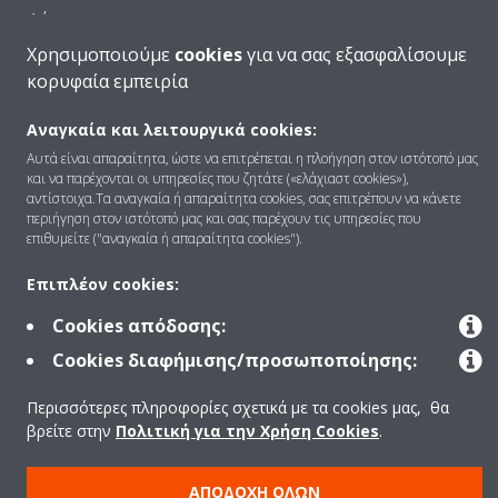
Λύσεις
Χρησιμοποιούμε
cookies
για να σας εξασφαλίσουμε
κορυφαία εμπειρία
Επικοινωνία
Αναγκαία και λειτουργικά cookies:
Αυτά είναι απαραίτητα, ώστε να επιτρέπεται η πλοήγηση στον ιστότοπό μας
και να παρέχονται οι υπηρεσίες που ζητάτε («ελάχιαστ cookies»),
Products
αντίστοιχα.Τα αναγκαία ή απαραίτητα cookies, σας επιτρέπουν να κάνετε
περιήγηση στον ιστότοπό μας και σας παρέχουν τις υπηρεσίες που
επιθυμείτε ("αναγκαία ή απαραίτητα cookies").
Copyright © Daikin
Επιπλέον cookies:
Ανακοίνωση νομικού περιεχομένου
ΠΟΛΙΤΙΚΗ ΧΡΗΣΗΣ COOKIES
Cookies απόδοσης:
Πολιτική Προστασίας Δεδομένων
Εταιρική δεοντολογία
Cookies διαφήμισης/προσωποποίησης:
Data Act
Περισσότερες πληροφορίες σχετικά με τα cookies μας, θα
βρείτε στην
Πολιτική για την Χρήση Cookies
.
ΑΠΟΔΟΧΉ ΌΛΩΝ