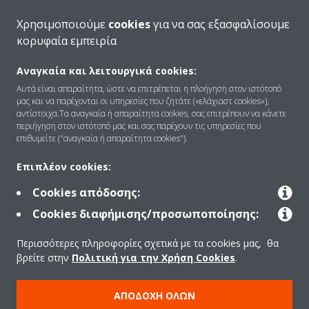
Χρησιμοποιούμε
cookies
για να σας εξασφαλίσουμε
κορυφαία εμπειρία
Αναγκαία και λειτουργικά cookies:
Ποιοι είμαστε
Αυτά είναι απαραίτητα, ώστε να επιτρέπεται η πλοήγηση στον ιστότοπό
μας και να παρέχονται οι υπηρεσίες που ζητάτε («ελάχιαστ cookies»),
αντίστοιχα.Τα αναγκαία ή απαραίτητα cookies, σας επιτρέπουν να κάνετε
περιήγηση στον ιστότοπό μας και σας παρέχουν τις υπηρεσίες που
Λύσεις
επιθυμείτε ("αναγκαία ή απαραίτητα cookies").
Επιπλέον cookies:
Επικοινωνία
Cookies απόδοσης:
Cookies διαφήμισης/προσωποποίησης:
Products
Περισσότερες πληροφορίες σχετικά με τα cookies μας, θα
βρείτε στην
Πολιτική για την Χρήση Cookies
.
Copyright © Daikin
ΑΠΟΔΟΧΉ ΌΛΩΝ