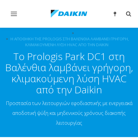
Εναλλαγή
Εναλ
στην
στην
πλοήγηση
αναζ
ΠΟΙΑ ΕΊΝΑΙ Η DAIKIN
CASE STUDIES
Η ΑΠΟΘΉΚΗ ΤΗΣ PROLOGIS ΣΤΗ ΒΑΛΈΝΘΙΑ ΛΑΜΒΆΝΕΙ ΓΡΉΓΟΡΗ,
ΚΛΙΜΑΚΟΎΜΕΝΗ ΛΎΣΗ HVAC ΑΠΌ ΤΗΝ DAIKIN
Το Prologis Park DC1 στη
Βαλένθια λαμβάνει γρήγορη,
κλιμακούμενη λύση HVAC
από την Daikin
Προστασία των λειτουργιών εφοδιαστικής με ενεργειακά
αποδοτική ψύξη και μηδενικούς χρόνους διακοπής
λειτουργίας