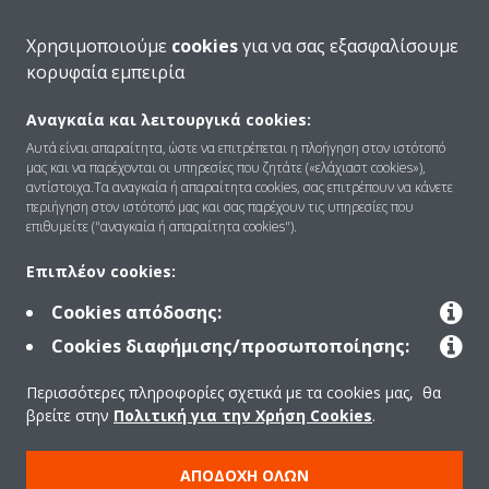
Χρησιμοποιούμε
cookies
για να σας εξασφαλίσουμε
Επικοινωνία
κορυφαία εμπειρία
Αναγκαία και λειτουργικά cookies:
Products
Αυτά είναι απαραίτητα, ώστε να επιτρέπεται η πλοήγηση στον ιστότοπό
μας και να παρέχονται οι υπηρεσίες που ζητάτε («ελάχιαστ cookies»),
αντίστοιχα.Τα αναγκαία ή απαραίτητα cookies, σας επιτρέπουν να κάνετε
περιήγηση στον ιστότοπό μας και σας παρέχουν τις υπηρεσίες που
Copyright © Daikin
επιθυμείτε ("αναγκαία ή απαραίτητα cookies").
Ανακοίνωση νομικού περιεχομένου
ΠΟΛΙΤΙΚΗ ΧΡΗΣΗΣ COOKIES
Επιπλέον cookies:
Πολιτική Προστασίας Δεδομένων
Εταιρική δεοντολογία
Cookies απόδοσης:
Data Act
Cookies διαφήμισης/προσωποποίησης:
Περισσότερες πληροφορίες σχετικά με τα cookies μας, θα
βρείτε στην
Πολιτική για την Χρήση Cookies
.
ΑΠΟΔΟΧΉ ΌΛΩΝ