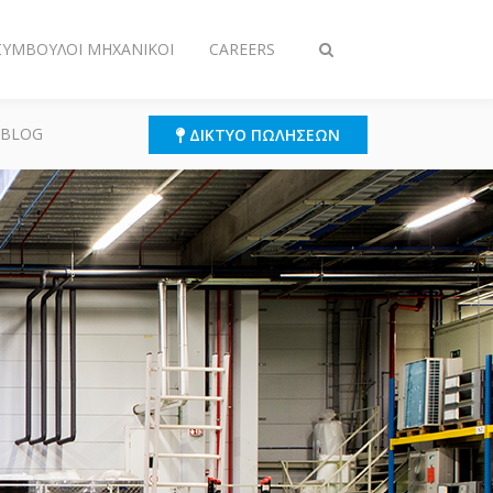
 ΣΎΜΒΟΥΛΟΙ ΜΗΧΑΝΙΚΟΊ
CAREERS
Εναλλαγή
στην
αναζήτηση
 BLOG
ΔΊΚΤΥΟ ΠΩΛΉΣΕΩΝ