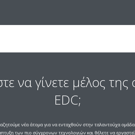
μηχανικούς με εμπειρία σε διά
έχουν την ευκαιρία να συνερ
μέλλον της βιομηχανίας HVAC-
τε να γίνετε μέλος της
EDC;
ναζητούμε νέα άτομα για να ενταχθούν στην ταλαντούχα ομάδα 
άπτυξη των πιο σύγχρονων τεχνολογιών και θέλετε να εργαστεί