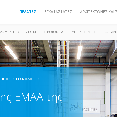
ΠΕΛΆΤΕΣ
ΕΓΚΑΤΑΣΤΆΤΕΣ
ΑΡΧΙΤΈΚΤΟΝΕΣ ΚΑΙ
ΜΆΔΕΣ ΠΡΟΪΌΝΤΩΝ
ΠΡΟΪΌΝΤΑ
ΥΠΟΣΤΗΡΙΞΗ
DAIKIN
ΤΟΠΌΡΕΣ ΤΕΧΝΟΛΟΓΊΕΣ
ξης ΕΜΑΑ της