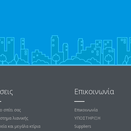
σεις
Επικοινωνία
το σπίτι σας
Επικοινωνία
στημα λιανικής
ΥΠΟΣΤΗΡΙΞΗ
εία και μεγάλα κτίρια
Suppliers