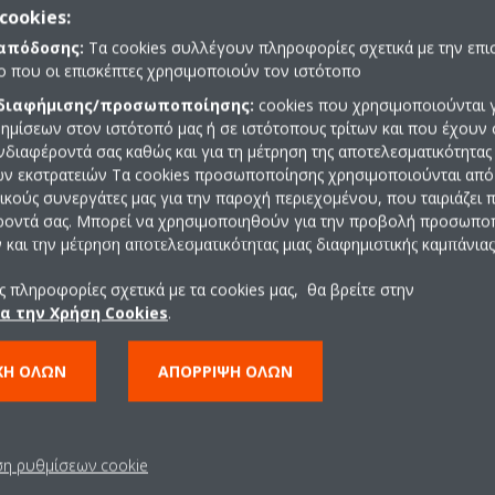
cookies:
 απόδοσης:
Τα cookies συλλέγουν πληροφορίες σχετικά με την επι
πο που οι επισκέπτες χρησιμοποιούν τον ιστότοπο
 διαφήμισης/προσωποποίησης:
cookies που χρησιμοποιούνται γ
Επενδύουμε σ
ημίσεων στον ιστότοπό μας ή σε ιστότοπους τρίτων και που έχουν 
ενδιαφέροντά σας καθώς και για τη μέτρηση της αποτελεσματικότητας
και τις υποδομ
ών εκστρατειών Τα cookies προσωποποίησης χρησιμοποιούνται από 
ρικούς συνεργάτες μας για την παροχή περιεχομένου, που ταιριάζει
ροντά σας. Μπορεί να χρησιμοποιηθούν για την προβολή προσωπ
και την μέτρηση αποτελεσματικότητας μιας διαφημιστικής καμπάνιας
Έχουμε επενδύσει σχεδόν 13 
τεχνολογία και υποδομές για 
 πληροφορίες σχετικά με τα cookies μας, θα βρείτε στην
Αναβαθμίζοντας τις υπάρχουσε
ια την Χρήση Cookies
.
χώρους δοκιμών υψηλής τεχνολ
κατάλληλο σημείο για την αξι
ΧΉ ΌΛΩΝ
ΑΠΌΡΡΙΨΗ ΌΛΩΝ
προϊόντων μας, ώστε να εξασφ
απόδοση και αξιοπιστία σε όλε
Το EDC αποτελείται από πολλά
ση ρυθμίσεων cookie
τμήμα ανάπτυξης προϊόντων, το
συμμόρφωσης. Κάθε ένα από α