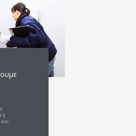
σουμε
να
α ή
 σας