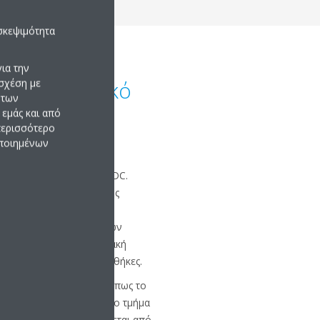
σκεψιμότητα
ια την
το προσωπικό
σχέση με
 των
ές μας
εμάς και από
 περισσότερο
οποιημένων
εκατομμύρια ευρώ σε
να δημιουργήσουμε το EDC.
ς εγκαταστάσεις με νέους
ογίας, το EDC είναι το
ολόγηση της απόδοσης των
αλίζουν άνεση, ενεργειακή
ς τις κλιματολογικές συνθήκες.
 διαφορετικά τμήματα, όπως το
 τμήμα αξιοπιστίας και το τμήμα
υτά τα τμήματα διευθύνεται από