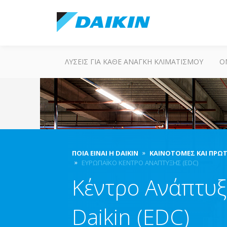
ΛΎΣΕΙΣ ΓΙΑ ΚΆΘΕ ΑΝΆΓΚΗ ΚΛΙΜΑΤΙΣΜΟΎ
Ο
ΠΟΙΑ ΕΊΝΑΙ Η DAIKIN
ΚΑΙΝΟΤΌΜΕΣ ΚΑΙ ΠΡΩ
ΕΥΡΩΠΑΪΚΌ ΚΈΝΤΡΟ ΑΝΆΠΤΥΞΗΣ (EDC)
Κέντρο Ανάπτυ
Daikin (EDC)