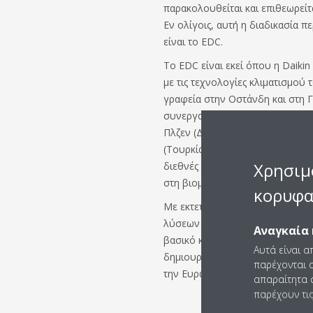
παρακολουθείται και επιθεωρείτα
Εν ολίγοις, αυτή η διαδικασία 
είναι το EDC.
Το EDC είναι εκεί όπου η Daikin
με τις τεχνολογίες κλιματισμού 
γραφεία στην Οστάνδη και στη Γ
συνεργαζόμενα κέντρα στην Γκέγ
Πλζεν (Δημοκρατία της Τσεχίας)
(Τουρκία) και τη Μάντοβα (Ιταλί
Χρησιμ
διεθνές δίκτυο με στόχο την α
στη βιομηχανία HVAC-R μέσω της
κορυφα
Με εκτεταμένη εμπειρία στην α
λύσεων θέρμανσης, το EDC λειτ
Αναγκαία 
βασικό κέντρο ανάπτυξης της Daik
Αυτά είναι α
δημιουργία νέων τεχνολογιών κ
παρέχονται ο
την Ευρώπη, τη Μέση Ανατολή κα
απαραίτητα c
παρέχουν τις