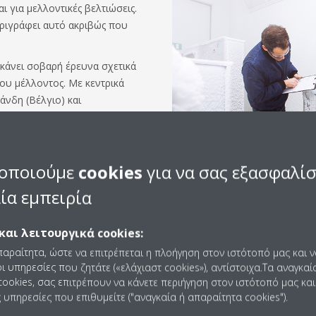
ι για μελλοντικές βελτιώσεις.
περιγράφει αυτό ακριβώς που
 κάνει σοβαρή έρευνα σχετικά
του μέλλοντος. Με κεντρικά
άνδη (Βέλγιο) και
κλινγκεν (Γερμανία), την
, την Κωνσταντινούπολη
α), το EDC αντιπροσωπεύει ένα
οποιούμε
cookies
για να σας εξασφαλί
νάπτυξη καινοτόμων λύσεων
 έρευνας και της ανάπτυξης.
ία εμπειρία
νάπτυξη των πιο πρόσφατων
ουργεί επί του παρόντος ως το
και λειτουργικά cookies:
in για τη δοκιμή και τη
παραίτητα, ώστε να επιτρέπεται η πλοήγηση στον ιστότοπό μας και 
αι προϊόντων θέρμανσης για
ι υπηρεσίες που ζητάτε («ελάχιαστ cookies»), αντίστοιχα.Τα αναγκαί
ι την Αφρική (EMΑA).
ookies, σας επιτρέπουν να κάνετε περιήγηση στον ιστότοπό μας και
 υπηρεσίες που επιθυμείτε ("αναγκαία ή απαραίτητα cookies").