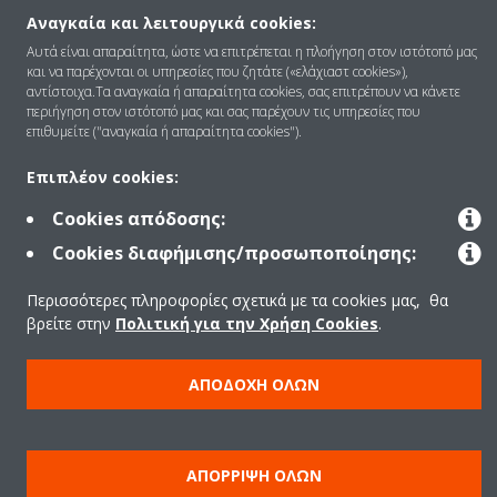
Αναγκαία και λειτουργικά cookies:
Επικοινωνία
Αυτά είναι απαραίτητα, ώστε να επιτρέπεται η πλοήγηση στον ιστότοπό μας
και να παρέχονται οι υπηρεσίες που ζητάτε («ελάχιαστ cookies»),
αντίστοιχα.Τα αναγκαία ή απαραίτητα cookies, σας επιτρέπουν να κάνετε
Products
περιήγηση στον ιστότοπό μας και σας παρέχουν τις υπηρεσίες που
επιθυμείτε ("αναγκαία ή απαραίτητα cookies").
Επιπλέον cookies:
Copyright © Daikin
Cookies απόδοσης:
Ανακοίνωση νομικού περιεχομένου
ΠΟΛΙΤΙΚΗ ΧΡΗΣΗΣ COOKIES
Cookies διαφήμισης/προσωποποίησης:
Πολιτική Προστασίας Δεδομένων
Εταιρική δεοντολογία
Περισσότερες πληροφορίες σχετικά με τα cookies μας, θα
Data Act
βρείτε στην
Πολιτική για την Χρήση Cookies
.
ΑΠΟΔΟΧΉ ΌΛΩΝ
ΑΠΌΡΡΙΨΗ ΌΛΩΝ