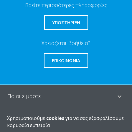
Βρείτε περισσότερες πληροφορίες
ΥΠΟΣΤΗΡΙΞΗ
Χρειαζεται βοήθεια?
ΕΠΙΚΟΙΝΩΝΊΑ
Ποιοι είμαστε
Λύσεις
Χρησιμοποιούμε
cookies
για να σας εξασφαλίσουμε
κορυφαία εμπειρία