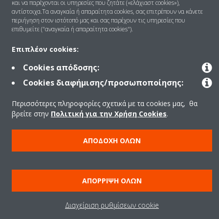
και να παρέχονται οι υπηρεσίες που ζητάτε («ελάχιαστ cookies»),
Ανακοίνωση νομικού περιεχομένου
ΠΟΛΙΤΙΚΗ ΧΡΗΣΗΣ COOKIES
αντίστοιχα.Τα αναγκαία ή απαραίτητα cookies, σας επιτρέπουν να κάνετε
Πολιτική Προστασίας Δεδομένων
Εταιρική δεοντολογία
περιήγηση στον ιστότοπό μας και σας παρέχουν τις υπηρεσίες που
επιθυμείτε ("αναγκαία ή απαραίτητα cookies").
Data Act
Επιπλέον cookies:
Cookies απόδοσης:
Cookies διαφήμισης/προσωποποίησης:
Περισσότερες πληροφορίες σχετικά με τα cookies μας, θα
βρείτε στην
Πολιτική για την Χρήση Cookies
.
ΑΠΟΔΟΧΉ ΌΛΩΝ
ΑΠΌΡΡΙΨΗ ΌΛΩΝ
Διαχείριση ρυθμίσεων cookie