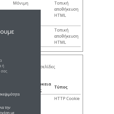
Μόνιμη
Τοπική
αποθήκευση
the
HTML
σουμε
Συνεδρία
Τοπική
αποθήκευση
HTML
να
α ή
ι επισκέπτες με τις σελίδες
 σας
Μέγιστη διάρκεια
Τύπος
αποθήκευσης
σκεψιμότητα
ο
2 έτη
HTTP Cookie
ια την
ς ο
σχέση με