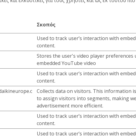
κές και ελκυστικές για τους χρήστες και ως εκ τούτου πιο
Σκοπός
Used to track user’s interaction with embe
content.
Stores the user's video player preferences 
embedded YouTube video
Used to track user’s interaction with embe
content.
daikineurope.c
Collects data on visitors. This information i
to assign visitors into segments, making w
advertisement more efficient.
Used to track user’s interaction with embe
content.
Used to track user’s interaction with embe