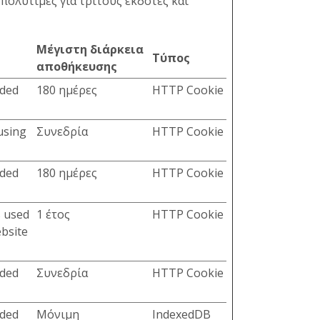
 πολύτιμες για τρίτους εκδότες και
Μέγιστη διάρκεια
Τύπος
αποθήκευσης
dded
180 ημέρες
HTTP Cookie
using
Συνεδρία
HTTP Cookie
dded
180 ημέρες
HTTP Cookie
s used
1 έτος
HTTP Cookie
ebsite
dded
Συνεδρία
HTTP Cookie
dded
Μόνιμη
IndexedDB