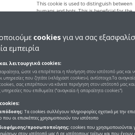
This cookie is used to distinguish between
humans and bots. This is beneficial for the
website, in order to make valid reports on 
use of their website.
οποιούμε
cookies
για να σας εξασφαλί
This cookie is used to distinguish between
humans and bots.
ία εμπειρία
και λειτουργικά cookies:
παραίτητα, ώστε να επιτρέπεται η πλοήγηση στον ιστότοπό μας και 
ι υπηρεσίες που ζητάτε («ελάχιαστ cookies»), αντίστοιχα.Τα αναγκαί
ιοκτήτες ιστοχώρου να κατανοήσουν πώς αλληλεπιδρούν ο
ookies, σας επιτρέπουν να κάνετε περιήγηση στον ιστότοπό μας και
ίες ανώνυμα.
 υπηρεσίες που επιθυμείτε ("αναγκαία ή απαραίτητα cookies").
Σκοπός
cookies:
 απόδοσης:
Τα cookies συλλέγουν πληροφορίες σχετικά με την επι
Καταχωρεί ένα μοναδικό αναγνωριστικό τ
πο που οι επισκέπτες χρησιμοποιούν τον ιστότοπο
οποίο χρησιμοποιείται για τη δημιουργία
 διαφήμισης/προσωποποίησης:
cookies που χρησιμοποιούνται γ
στατιστικών δεδομένων σχετικά με το πώ
ημίσεων στον ιστότοπό μας ή σε ιστότοπους τρίτων και που έχουν 