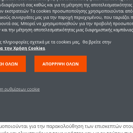
επισκέπτης χρησιμοποιεί τον ιστότοπο.
ενδιαφέροντά σας καθώς και για τη μέτρηση της αποτελεσματικότητας
ών εκστρατειών Τα cookies προσωποποίησης χρησιμοποιούνται από 
Χρησιμοποιείται από το Google Analytics γ
ρικούς συνεργάτες μας για την παροχή περιεχομένου, που ταιριάζει
συλλογή δεδομένων σχετικά με τον αριθμ
ροντά σας. Μπορεί να χρησιμοποιηθούν για την προβολή προσωπ
επισκέψεων ενός χρήστη στον ιστότοπο 
και την μέτρηση αποτελεσματικότητας μιας διαφημιστικής καμπάνιας
και με τις ημερομηνίες της πρώτης και πιο
πρόσφατης επίσκεψης.
 πληροφορίες σχετικά με τα cookies μας, θα βρείτε στην
ια την Χρήση Cookies
.
Σε αναμονή
ΧΉ ΌΛΩΝ
ΑΠΌΡΡΙΨΗ ΌΛΩΝ
Keeps track of special fonts used on the we
for internal analysis. The cookie does not
ση ρυθμίσεων cookie
register any visitor data.
οποιούνται για την παρακολούθηση των επισκεπτών στους