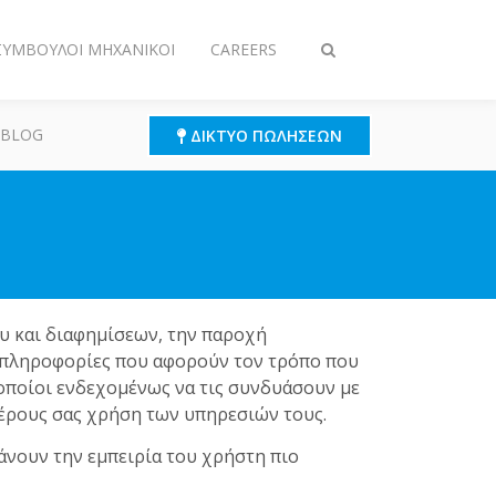
 ΣΎΜΒΟΥΛΟΙ ΜΗΧΑΝΙΚΟΊ
CAREERS
Εναλλαγή
στην
αναζήτηση
 BLOG
ΔΊΚΤΥΟ ΠΩΛΉΣΕΩΝ
ου και διαφημίσεων, την παροχή
ε πληροφορίες που αφορούν τον τρόπο που
 οποίοι ενδεχομένως να τις συνδυάσουν με
μέρους σας χρήση των υπηρεσιών τους.
κάνουν την εμπειρία του χρήστη πιο