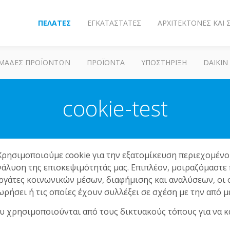
ΠΕΛΆΤΕΣ
ΕΓΚΑΤΑΣΤΆΤΕΣ
ΑΡΧΙΤΈΚΤΟΝΕΣ ΚΑΙ
ΜΆΔΕΣ ΠΡΟΪΌΝΤΩΝ
ΠΡΟΪΌΝΤΑ
ΥΠΟΣΤΗΡΙΞΗ
DAIKIN
cookie-test
 Χρησιμοποιούμε cookie για την εξατομίκευση περιεχομέν
νάλυση της επισκεψιμότητάς μας. Επιπλέον, μοιραζόμαστ
ργάτες κοινωνικών μέσων, διαφήμισης και αναλύσεων, οι
ρήσει ή τις οποίες έχουν συλλέξει σε σχέση με την από 
που χρησιμοποιούνται από τους δικτυακούς τόπους για να 