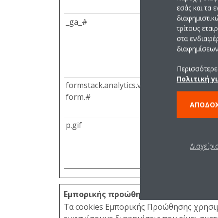
εσάς και τα 
διαφημιστικ
_ga_#
Google
τρίτους εται
στα ενδιαφέ
διαφημίσεων 
Περισσότερες
Πολιτική γ
formstack.analytics.viewed-
Formstack
form.#
ΑΠΟΔΟ
p.gif
Adobe Inc.
Διαχείρι
Εμπορικής προώθησης (13)
Τα cookies Εμπορικής Προώθησης χρησιμ