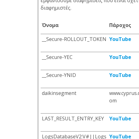
εμφανίσουμε διαφημίσεις που είναι σχετι
διαφημιστές.
Όνομα
Πάροχος
__Secure-ROLLOUT_TOKEN
YouTube
__Secure-YEC
YouTube
__Secure-YNID
YouTube
daikinsegment
www.cyprus.
om
LAST_RESULT_ENTRY_KEY
YouTube
LogsDatabaseV2:V#||Logs
YouTube