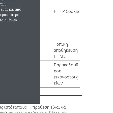
 των
εμάς και από
ια την
2 έτη
HTTP Cookie
 περισσότερο
ό
οποιημένων
καθώς
Μόνιμη
Τοπική
αποθήκευση
HTML
bsite
Συνεδρία
Παρακολούθ
ηση
εικονοστοιχ
είων
 ιστότοπους. Η πρόθεση είναι να