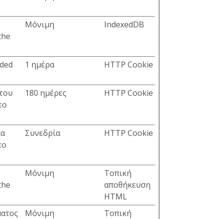
Μόνιμη
IndexedDB
the
dded
1 ημέρα
HTTP Cookie
 του
180 ημέρες
HTTP Cookie
εο
ια
Συνεδρία
HTTP Cookie
εο
Μόνιμη
Τοπική
the
αποθήκευση
HTML
ματος
Μόνιμη
Τοπική