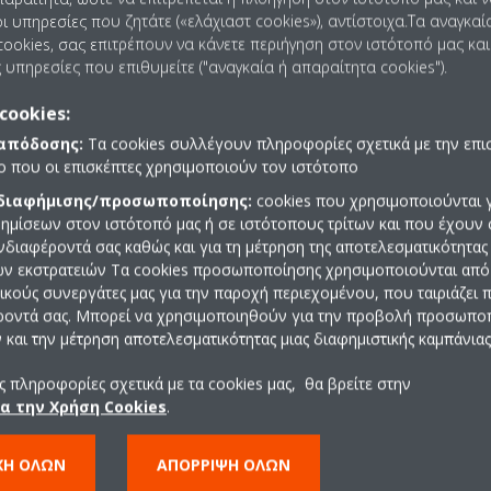
εία εστιάζει στην ανάπτυξη τεχνολογιών που μπορούν να βοηθήσο
ι υπηρεσίες που ζητάτε («ελάχιαστ cookies»), αντίστοιχα.Τα αναγκαί
ες ενώ ταυτόχρονα αναπτύσσεται ως επιχείρηση. Ο Όμιλος προσπαθεί 
ookies, σας επιτρέπουν να κάνετε περιήγηση στον ιστότοπό μας και
 υπηρεσίες που επιθυμείτε ("αναγκαία ή απαραίτητα cookies").
 εμπιστοσύνη σε όλο τον κόσμο ως παγκόσμια εταιρεία που υποστηρί
 νέες αξίες για το περιβάλλον και μειώνοντας τις ανθρώπινες επιπτ
cookies:
 στην ανάπτυξη βιώσιμων και εξαιρετικά αποδοτικών τεχνολογιών αλλ
 απόδοσης:
Τα cookies συλλέγουν πληροφορίες σχετικά με την επι
ιπτώσεων από τις διαδικασίες παραγωγής.
πο που οι επισκέπτες χρησιμοποιούν τον ιστότοπο
aikin Applied Europe προσεγγίζει την βιωσιμότητα εξασφαλίζοντας ό
 διαφήμισης/προσωποποίησης:
cookies που χρησιμοποιούνται γ
άς τους και χρησιμοποιεί μόνο πιστοποιημένη πράσινη ενέργεια πο
ημίσεων στον ιστότοπό μας ή σε ιστότοπους τρίτων και που έχουν 
ζεται η ελαχιστοποίηση των περιβαλλοντικών επιπτώσεων από τις δ
ενδιαφέροντά σας καθώς και για τη μέτρηση της αποτελεσματικότητας
ών εκστρατειών Τα cookies προσωποποίησης χρησιμοποιούνται από 
α τον εφαρμοσμένο τομέα, όπως τα προϊόντα για τις οικιακές εφαρμο
ρικούς συνεργάτες μας για την παροχή περιεχομένου, που ταιριάζει
λύτερη απόδοση στην αγορά αναφορικά με την ενεργειακή αποδοτικ
ροντά σας. Μπορεί να χρησιμοποιηθούν για την προβολή προσωπ
ιδιώκεται συνεχώς μαζί με τη δημιουργία ειδικής τεχνολογίας που ε
και την μέτρηση αποτελεσματικότητας μιας διαφημιστικής καμπάνιας
ης Daikin.
 πληροφορίες σχετικά με τα cookies μας, θα βρείτε στην
χλιωτού τύπου Daikin διαθέτει ένα προφίλ βελτιστοποιημένου κοχλ
ια την Χρήση Cookies
.
κό θέρμανσης του πλανήτη (ΔΘΠ) για την παροχή πολύ υψηλών επι
ΧΉ ΌΛΩΝ
ΑΠΌΡΡΙΨΗ ΌΛΩΝ
 με τον κοχλιοφόρο (single screw) συμπιεστή της Daikin με inverter