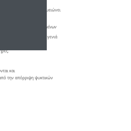
 θερμότητας της Daikin, μειώνει
 CO2 για ένα κέντρο δεδομένων
ν προσφέροντας μια νέα γενιά
οσφέρουν 30% καλύτερη
ήρες.
νται και
 από την απόρριψη ψυκτικών