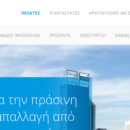
ΠΕΛΆΤΕΣ
ΕΓΚΑΤΑΣΤΆΤΕΣ
ΑΡΧΙΤΈΚΤΟΝΕΣ ΚΑΙ
ΜΆΔΕΣ ΠΡΟΪΌΝΤΩΝ
ΠΡΟΪΌΝΤΑ
ΥΠΟΣΤΗΡΙΞΗ
DAIKIN
α την πράσινη
απαλλαγή από