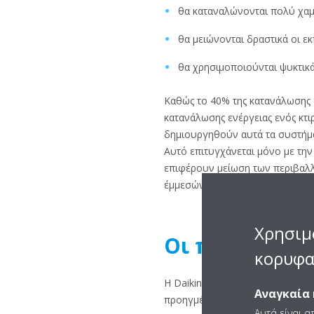
θα καταναλώνονται πολύ χαμ
θα μειώνονται δραστικά οι ε
θα χρησιμοποιούνται ψυκτικά
Καθώς το 40% της κατανάλωσης ε
κατανάλωσης ενέργειας ενός κτιρ
δημιουργηθούν αυτά τα συστήματ
Αυτό επιτυγχάνεται μόνο με τη
επιφέρουν μείωση των περιβαλλ
έμμεσών τους εκπομπών.
Χρησιμ
Οι προσπάθειε
κορυφα
Η Daikin προσφέρει αξιόπιστα κ
Αναγκαία 
προηγμένων τεχνολογιών που σ
Αυτά είναι α