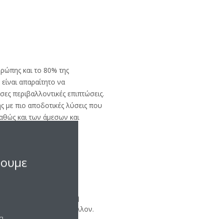
ρώπης και το 80% της
 είναι απαραίτητο να
ες περιβαλλοντικές επιπτώσεις.
 με πιο αποδοτικές λύσεις που
αθώς και των άμεσων και
σουμε
ν τομέα για την ανάπτυξη
λιματισμού στο περιβάλλον.
να