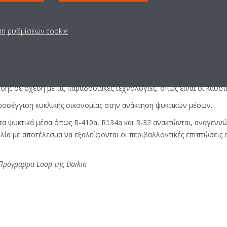
της Daikin
, που είναι ενσωματωμένη σε πολλούς ψύκτες και αντλίες
ς τη χρήση ενέργειας και εξαλείφοντας τις απώλειες ενέργειας.
ση ρυθμίσεων cookie
 με την προμήθεια από την Daikin της τεχνολογίας αρνητικών εκπομπών
ν στη μείωση των επιπτώσεων της τεχνολογίας HVAC στο περιβάλλο
 αποδοτικές από τις παραδοσιακές τεχνολογίες και μπορούν να πρ
ς σε σχέση με τις παραδοσιακές τεχνολογίες, όπως είναι οι καυστ
 προσέγγιση κυκλικής οικονομίας στην ανάκτηση ψυκτικών μέσων.
τα ψυκτικά μέσα όπως R-410a, R134a και R-32 ανακτώνται, αναγεννώ
ία με αποτέλεσμα να εξαλείφονται οι περιβαλλοντικές επιπτώσεις
Πρόγραμμα Loop της Daikin