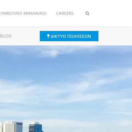
 ΣΎΜΒΟΥΛΟΙ ΜΗΧΑΝΙΚΟΊ
CAREERS
Εναλλαγή
στην
αναζήτηση
 BLOG
ΔΊΚΤΥΟ ΠΩΛΉΣΕΩΝ