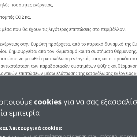
ηλές ποσότητες ενέργειας,
κπομπές CO2 και
 μέσα που θα έχουν τις λιγότερες επιπτώσεις στο περιβάλλον.
νέργειας στην Ευρώπη προέρχεται από το κτιριακό δυναμικό της Ευ
ίου δημιουργείται από τον κλιματισμό και τα συστήματα θέρμανσης,
α ώστε να μειωθεί η κατανάλωση ενέργειάς τους και οι προκύπτουσ
ν αντικατάσταση των παραδοσιακών συστημάτων ψύξης και θέρμανσης
οντικών επιπτώσεων μέσω ελάττωσης της κατανάλωσης ενέργειας κ
οποιούμε
cookies
για να σας εξασφαλί
ς της Daikin
ία εμπειρία
αι υψηλής ποιότητας προϊόντα. Η επωνυμία είναι επίσης γνωστή στο
και λειτουργικά cookies:
τοχεύουν στην ελαχιστοποίηση των επιπτώσεων των συστημάτων κ
παραίτητα, ώστε να επιτρέπεται η πλοήγηση στον ιστότοπό μας και 