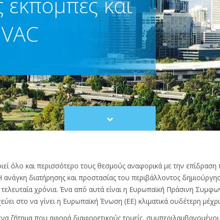
ς εκπομπές και
HVAC
Scroll
to
content
οιεί όλο και περισσότερο τους θεσμούς αναφορικά με την επίδραση
Η ανάγκη διατήρησης και προστασίας του περιβάλλοντος δημιούργη
 τελευταία χρόνια. Ένα από αυτά είναι η Ευρωπαϊκή Πράσινη Συμφω
ύει στο να γίνει η Ευρωπαϊκή Ένωση (ΕΕ) κλιματικά ουδέτερη μέχρι
 ένα ζήτημα που αφορά διαφορετικούς τομείς, συμπεριλαμβανομένου