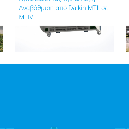
Αναβάθμιση από Daikin MTII σε
MTIV