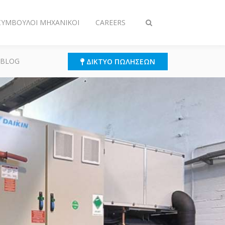
 ΣΎΜΒΟΥΛΟΙ ΜΗΧΑΝΙΚΟΊ
CAREERS
Εναλλαγή
στην
αναζήτηση
 BLOG
ΔΊΚΤΥΟ ΠΩΛΉΣΕΩΝ