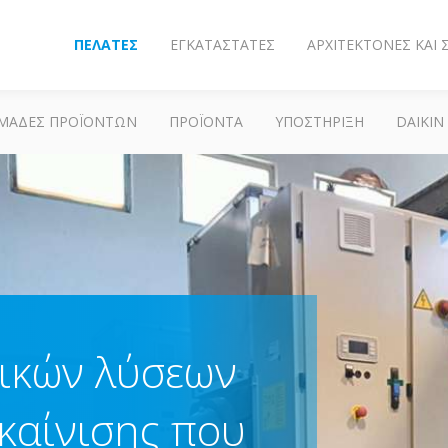
ΠΕΛΆΤΕΣ
ΕΓΚΑΤΑΣΤΆΤΕΣ
ΑΡΧΙΤΈΚΤΟΝΕΣ ΚΑΙ
ΜΆΔΕΣ ΠΡΟΪΌΝΤΩΝ
ΠΡΟΪΌΝΤΑ
ΥΠΟΣΤΗΡΙΞΗ
DAIKIN
ικών λύσεων
ακαίνισης που