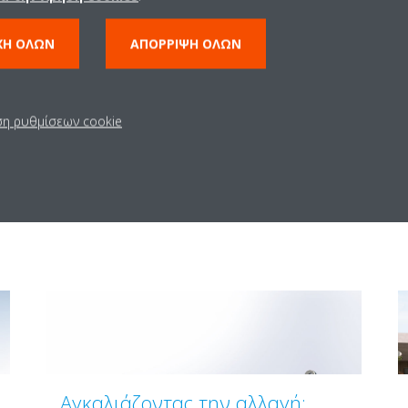
ΧΉ ΌΛΩΝ
ΑΠΌΡΡΙΨΗ ΌΛΩΝ
ση ρυθμίσεων cookie
Σχετικά άρθρα
Αγκαλιάζοντας την αλλαγή: