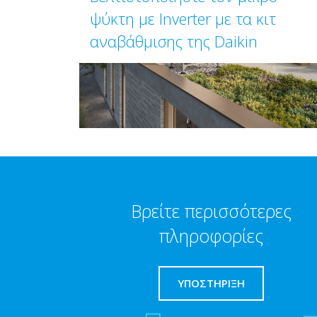
ψύκτη με Inverter με τα κιτ
αναβάθμισης της Daikin
Βρείτε περισσότερες
πληροφορίες
ΥΠΟΣΤΗΡΙΞΗ