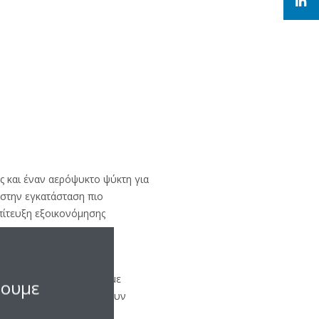
ς και έναν αερόψυκτο ψύκτη για
 στην εγκατάσταση πιο
πίτευξη εξοικονόμησης
 ήταν οι ψύκτες Daikin με
σουμε
ατα ψύξης καθώς διαθέτουν
ής αποδοτικότητας