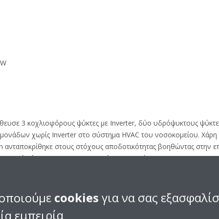
MW
ήθευσε 3 κοχλιοφόρους ψύκτες με Inverter, δύο υδρόψυκτους ψύκτε
 μονάδων χωρίς Inverter στο σύστημα HVAC του νοσοκομείου. Χάρη
in ανταποκρίθηκε στους στόχους αποδοτικότητας βοηθώντας στην ε
ουργικού κόστους και των εκπομπών CO2 κατά 25%.
ικά με τον κοχλιοφόρο (single screw) συμπιεστή της Daikin
χων το έργο απαιτούσε μια περιβαλλοντικά φιλική ιδέα HVAC. Η λύση
οποιούμε
cookies
για να σας εξασφαλί
 έχουν θέσει νέα πρότυπα στα φιλικά προς το περιβάλλον συστήμ
ία εμπειρία
η (ΔΘΠ) 200 φορές χαμηλότερο από το R-134a. Οι στόχοι ενεργειακ