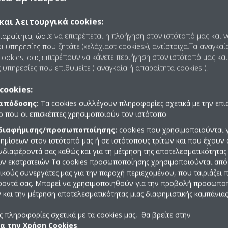
ψυκτικό μέσο R-1234ze με την τεχνολογία
κοχλιοφόρων (single 
και λειτουργικά cookies:
ικά με τα πλεονεκτήματα της χρήσης του R-1234ze
παραίτητα, ώστε να επιτρέπεται η πλοήγηση στον ιστότοπό μας και 
ι υπηρεσίες που ζητάτε («ελάχιαστ cookies»), αντίστοιχα.Τα αναγκαί
ookies, σας επιτρέπουν να κάνετε περιήγηση στον ιστότοπό μας και
ιμετώπιση
 υπηρεσίες που επιθυμείτε ("αναγκαία ή απαραίτητα cookies").
τικότητα η αξιοπιστία ήταν άλλη μια πολύ σημαντική άποψη καθώς ο
cookies:
α και τους τεχνικούς εξοπλισμούς. Συνεπώς η ύπαρξη μιας αξιόπιστ
 απόδοσης:
Τα cookies συλλέγουν πληροφορίες σχετικά με την επι
νεσης και των αναγκών ψύξης διαδικασίας του νοσοκομείου.
πο που οι επισκέπτες χρησιμοποιούν τον ιστότοπο
 με Inverter της Daikiin αναμφίβολα βοήθησε σε ότι αφορά την αξιο
 διαφήμισης/προσωποποίησης:
cookies που χρησιμοποιούνται γ
ημίσεων στον ιστότοπό μας ή σε ιστότοπους τρίτων και που έχουν 
κοχλιοφόρων συμπιεστών οι οποίοι έχουν εγκατασταθεί σε όλο τον
ενδιαφέροντά σας καθώς και για τη μέτρηση της αποτελεσματικότητας
μπιεστή κοχλιωτού τύπου ο κοχλιοφόρος (single screw) συμπιεστής 
ών εκστρατειών Τα cookies προσωποποίησης χρησιμοποιούνται από 
ε διπλούς αστεροειδείς ρότορες για την παραγωγή ενός κύκλου συμ
ρικούς συνεργάτες μας για την παροχή περιεχομένου, που ταιριάζει
ροντά σας. Μπορεί να χρησιμοποιηθούν για την προβολή προσωπ
ος ισορροπείται σε ακτινική κατεύθυνση αλλά και σε κατευθύνσεις 
και την μέτρηση αποτελεσματικότητας μιας διαφημιστικής καμπάνιας
πιστο. Επομένως διαθέτει μεγαλύτερη διάρκεια ζωής. Επίσης ο κοχλι
ύμενα μέρη με αποτέλεσμα να μειώνονται οι πιθανότητες βλαβών και 
 πληροφορίες σχετικά με τα cookies μας, θα βρείτε στην
ια την Χρήση Cookies
.