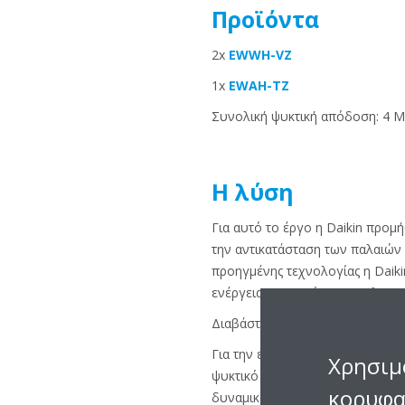
Προϊόντα
2x
EWWH-VZ
1x
EWAH-TZ
Συνολική ψυκτική απόδοση: 4 
Η λύση
Για αυτό το έργο η Daikin προμ
την αντικατάσταση των παλαιών
προηγμένης τεχνολογίας η Daik
ενέργειας, στη μείωση του λειτ
Διαβάστε περισσότερα
εδώ
σχετ
Για την επίτευξη αυτών των στό
Χρησιμ
ψυκτικό μέσο R-1234ze HFO που
κορυφα
δυναμικό θέρμανσης του πλανήτ