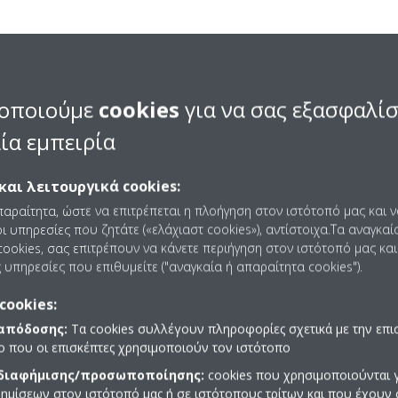
λειτουργεί το L∞p by D
οποιούμε
cookies
για να σας εξασφαλί
ία εμπειρία
και λειτουργικά cookies:
παραίτητα, ώστε να επιτρέπεται η πλοήγηση στον ιστότοπό μας και 
ι υπηρεσίες που ζητάτε («ελάχιαστ cookies»), αντίστοιχα.Τα αναγκαί
ookies, σας επιτρέπουν να κάνετε περιήγηση στον ιστότοπό μας και
 υπηρεσίες που επιθυμείτε ("αναγκαία ή απαραίτητα cookies").
cookies:
 απόδοσης:
Τα cookies συλλέγουν πληροφορίες σχετικά με την επι
πο που οι επισκέπτες χρησιμοποιούν τον ιστότοπο
 διαφήμισης/προσωποποίησης:
cookies που χρησιμοποιούνται γ
ημίσεων στον ιστότοπό μας ή σε ιστότοπους τρίτων και που έχουν 