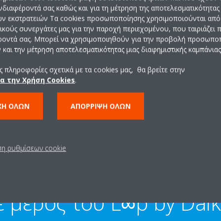
ενδιαφέροντά σας καθώς και για τη μέτρηση της αποτελεσματικότητας
ών εκστρατειών Τα cookies προσωποποίησης χρησιμοποιούνται από 
Αναγέννηση
ρικούς συνεργάτες μας για την παροχή περιεχομένου, που ταιριάζει
ροντά σας. Μπορεί να χρησιμοποιηθούν για την προβολή προσωπ
και την μέτρηση αποτελεσματικότητας μιας διαφημιστικής καμπάνιας
Το ψυκτικό μέσο ανακτάται στην Ευρώπη, δηλαδή
ς.
αναγεννιέται με μέθοδο υψηλής ποιότητας, σε
 πληροφορίες σχετικά με τα cookies μας, θα βρείτε στην
συμφωνία με όσα ορίζονται στον κανονισμό για το
ια την Χρήση Cookies
.
αέριο F-gas.
ε
ΧΉ ΌΛΩΝ
ΑΠΌΡΡΙΨΗ ΌΛΩΝ
ση ρυθμίσεων cookie
ε μέρος του L∞p by Daik