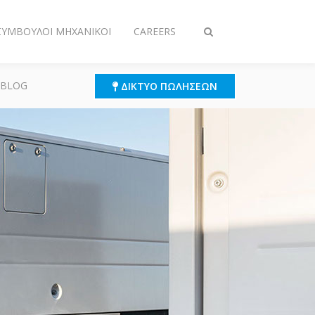
 ΣΎΜΒΟΥΛΟΙ ΜΗΧΑΝΙΚΟΊ
CAREERS
Εναλλαγή
στην
αναζήτηση
 BLOG
ΔΊΚΤΥΟ ΠΩΛΉΣΕΩΝ