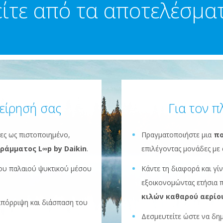
ίτε από τα αποτελέσματ
χείρησή σας
Για τον π
ες ως πιστοποιημένο,
Πραγματοποιήστε μια
πο
ράμματος L∞p by Daikin
.
επιλέγοντας μονάδες με 
του παλαιού ψυκτικού μέσου
Κάντε τη διαφορά και γί
εξοικονομώντας ετήσια
κιλών καθαρού αερίο
απόρριψη και διάσπαση του
Δεσμευτείτε ώστε να δη