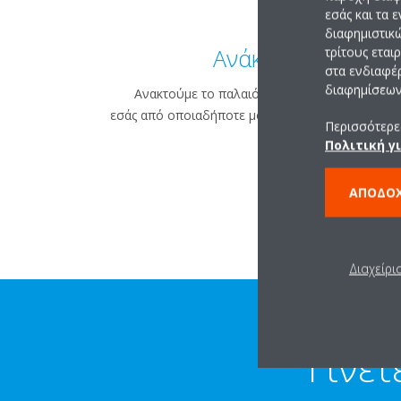
εσάς και τα 
διαφημιστικ
Ανάκτηση
τρίτους εται
στα ενδιαφέ
διαφημίσεων 
Ανακτούμε το παλαιό σας ψυκτικό μέσο για
εσάς από οποιαδήποτε μονάδα οιασδήποτε μάρκα
Περισσότερες
Πολιτική γ
ΑΠΟΔΟ
Διαχείρι
Γίνετ