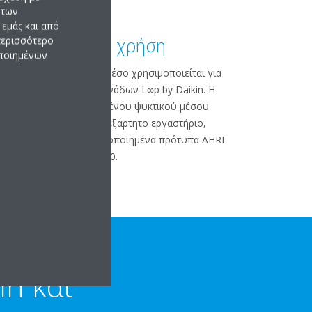
 των
εμάς και από
Εκ νέου χρήση
 περισσότερο
οποιημένων
Το ανακτημένο ψυκτικό μέσο χρησιμοποιείται για
την παραγωγή νέων μονάδων L∞p by Daikin. Η
ποιότητα του ανακτημένου ψυκτικού μέσου
πιστοποιείται από ανεξάρτητο εργαστήριο,
πομένως πληροί τα πιστοποιημένα πρότυπα AHRI
700.
in και