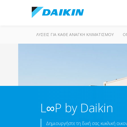
ΛΎΣΕΙΣ ΓΙΑ ΚΆΘΕ ΑΝΆΓΚΗ ΚΛΙΜΑΤΙΣΜΟΎ
Ο
L∞P by Daikin
Δημιουργήστε τη δική σας κυκλική οικ