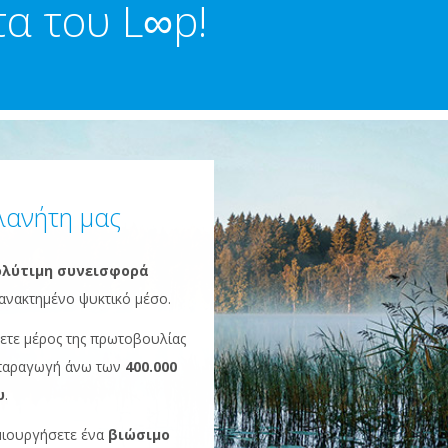
α του L∞p!
λανήτη μας
λύτιμη συνεισφορά
ανακτημένο ψυκτικό μέσο.
νετε μέρος της πρωτοβουλίας
 παραγωγή άνω των
400.000
υ
.
μιουργήσετε ένα
βιώσιμο