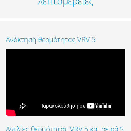
λεπτομέρειες
Ανάκτηση θερμότητας VRV 5
Αντλίες θερμότητας VRV 5 και σειρά S