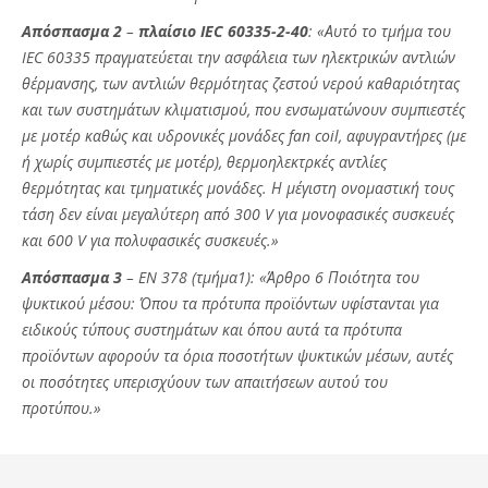
Απόσπασμα 2
–
πλαίσιο IEC 60335-2-40
: «Αυτό το τμήμα του
IEC 60335 πραγματεύεται την ασφάλεια των ηλεκτρικών αντλιών
θέρμανσης, των αντλιών θερμότητας ζεστού νερού καθαριότητας
και των συστημάτων κλιματισμού, που ενσωματώνουν συμπιεστές
με μοτέρ καθώς και υδρονικές μονάδες fan coil, αφυγραντήρες (με
ή χωρίς συμπιεστές με μοτέρ), θερμοηλεκτρκές αντλίες
θερμότητας και τμηματικές μονάδες. Η μέγιστη ονομαστική τους
τάση δεν είναι μεγαλύτερη από 300 V για μονοφασικές συσκευές
και 600 V για πολυφασικές συσκευές.»
​Απόσπασμα 3
– EN 378 (τμήμα1): «Άρθρο 6 Ποιότητα του
ψυκτικού μέσου: Όπου τα πρότυπα προϊόντων υφίστανται για
ειδικούς τύπους συστημάτων και όπου αυτά τα πρότυπα
προϊόντων αφορούν τα όρια ποσοτήτων ψυκτικών μέσων, αυτές
οι ποσότητες υπερισχύουν των απαιτήσεων αυτού του
προτύπου.»