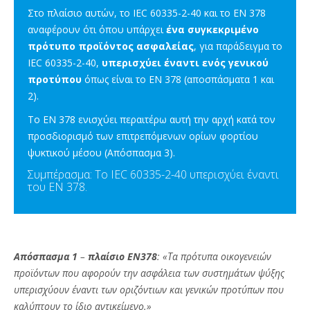
Στο πλαίσιο αυτών, το IEC 60335-2-40 και το EN 378
αναφέρουν ότι όπου υπάρχει
ένα συγκεκριμένο
πρότυπο προϊόντος ασφαλείας
, για παράδειγμα το
IEC 60335-2-40,​
υπερισχύει έναντι ενός γενικού
προτύπου
όπως είναι το EN 378 (αποσπάσματα 1 και
2).​
Το EN 378 ενισχύει περαιτέρω αυτή την αρχή κατά τον
προσδιορισμό των επιτρεπόμενων ορίων φορτίου
ψυκτικού μέσου (Απόσπασμα 3).
Συμπέρασμα: Το IEC 60335-2-40 υπερισχύει έναντι
του EN 378.
Απόσπασμα 1
–
πλαίσιο EN378
: «Τα πρότυπα οικογενειών
προϊόντων που αφορούν την ασφάλεια των συστημάτων ψύξης
υπερισχύουν έναντι των οριζόντιων και γενικών προτύπων που
καλύπτουν το ίδιο αντικείμενο.»