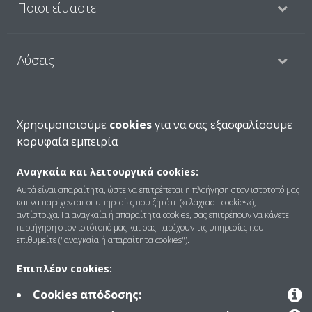
Ποιοι είμαστε
Λύσεις
Επικοινωνία
Χρησιμοποιούμε
cookies
για να σας εξασφαλίσουμε
κορυφαία εμπειρία
Products
Αναγκαία και λειτουργικά cookies:
Αυτά είναι απαραίτητα, ώστε να επιτρέπεται η πλοήγηση στον ιστότοπό μας
και να παρέχονται οι υπηρεσίες που ζητάτε («ελάχιαστ cookies»),
αντίστοιχα.Τα αναγκαία ή απαραίτητα cookies, σας επιτρέπουν να κάνετε
Copyright © Daikin
περιήγηση στον ιστότοπό μας και σας παρέχουν τις υπηρεσίες που
επιθυμείτε ("αναγκαία ή απαραίτητα cookies").
Ανακοίνωση νομικού περιεχομένου
ΠΟΛΙΤΙΚΗ ΧΡΗΣΗΣ COOKIES
Πολιτική Προστασίας Δεδομένων
Εταιρική δεοντολογία
Επιπλέον cookies:
Data Act
Cookies απόδοσης: