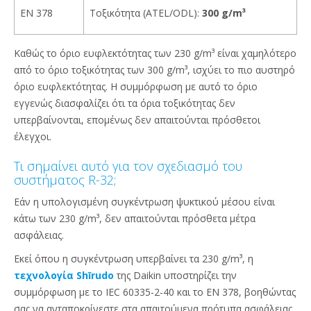
EN 378
Τοξικότητα (ATEL/ODL):
300 g/m³
Καθώς το όριο ευφλεκτότητας των 230 g/m³ είναι χαμηλότερο
από το όριο τοξικότητας των 300 g/m³, ισχύει το πιο αυστηρό
όριο ευφλεκτότητας. Η συμμόρφωση με αυτό το όριο
εγγενώς διασφαλίζει ότι τα όρια τοξικότητας δεν
υπερβαίνονται, επομένως δεν απαιτούνται πρόσθετοι
έλεγχοι.
Τι σημαίνει αυτό για τον σχεδιασμό του
συστήματος R-32;
Εάν η υπολογισμένη συγκέντρωση ψυκτικού μέσου είναι
κάτω των 230 g/m³, δεν απαιτούνται πρόσθετα μέτρα
ασφάλειας.
Εκεί όπου η συγκέντρωση υπερβαίνει τα 230 g/m³, η
τεχνολογία Shīrudo
της Daikin υποστηρίζει την
συμμόρφωση με το IEC 60335-2-40 και το EN 378, βοηθώντας
σας να ανταποκρίνεστε στα απαιτούμενα πρότυπα ασφάλειας