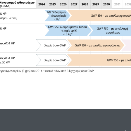
t αέρα-νερού