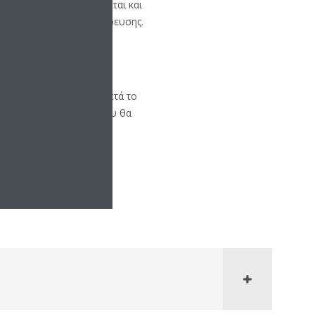
λούνται, να συντηρούνται και
πό την ημερομηνία απαγόρευσης.
εύσεις των προϊόντων μετά το
ις στις απαγορεύσεις που θα
χτόχρωμα. Περισσότερες