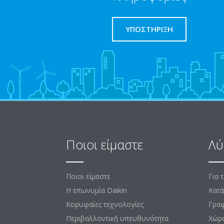
ΥΠΟΣΤΗΡΙΞΗ
Ποιοι είμαστε
Λύ
Ποιοι είμαστε
Για 
Η επωνυμία Daikin
Κατά
Κορυφαίες τεχνολογίες
Γραφ
Περιβαλλοντική υπευθυνότητα
Χώρ