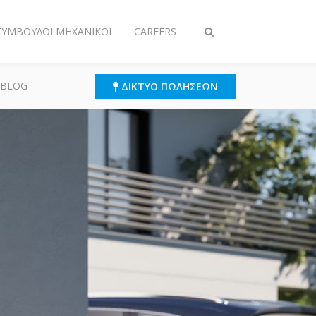
 ΣΎΜΒΟΥΛΟΙ ΜΗΧΑΝΙΚΟΊ
CAREERS
Εναλλαγή
στην
αναζήτηση
 BLOG
ΔΊΚΤΥΟ ΠΩΛΉΣΕΩΝ