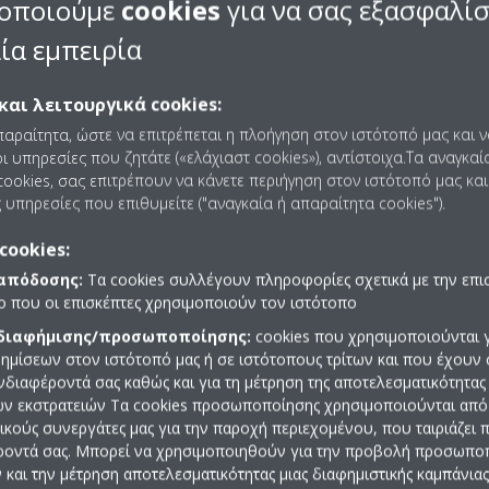
οποιούμε
cookies
για να σας εξασφαλί
μόνο προϊόντα που περιέχουν κάποιο ψυκτικό μέσο με
Δυναμικό 
κλοφορήσουν στην αγορά για
συστήματα split με φορτίο κάτω α
ία εμπειρία
 γκάμα συστημάτων με ψυκτικό μέσο R-32
 μόνο προϊόντα που περιέχουν κάποιο ψυκτικό μέσο με
Δυναμικό 
και λειτουργικά cookies:
κλοφορήσουν στην αγορά για
όλα τα συστήματα split ≤ 12kW.​
παραίτητα, ώστε να επιτρέπεται η πλοήγηση στον ιστότοπό μας και 
 μια γκάμα συστημάτων με R-290 και R-454C. Μπορείτε να μάθετε περισ
ι υπηρεσίες που ζητάτε («ελάχιαστ cookies»), αντίστοιχα.Τα αναγκαί
ookies, σας επιτρέπουν να κάνετε περιήγηση στον ιστότοπό μας και
 υπηρεσίες που επιθυμείτε ("αναγκαία ή απαραίτητα cookies").
 μόνο προϊόντα που περιέχουν κάποιο ψυκτικό μέσο με
Δυναμικό 
κλοφορήσουν στην αγορά για
όλα τα συστήματα split> 12kW.​
cookies:
 γκάμα συστημάτων με ψυκτικό μέσο R-32
 απόδοσης:
Τα cookies συλλέγουν πληροφορίες σχετικά με την επι
πο που οι επισκέπτες χρησιμοποιούν τον ιστότοπο
nobloc
 διαφήμισης/προσωποποίησης:
cookies που χρησιμοποιούνται γ
ημίσεων στον ιστότοπό μας ή σε ιστότοπους τρίτων και που έχουν 
 μόνο προϊόντα που περιέχουν κάποιο ψυκτικό μέσο με
Δυναμικό 
ενδιαφέροντά σας καθώς και για τη μέτρηση της αποτελεσματικότητας
ών εκστρατειών Τα cookies προσωποποίησης χρησιμοποιούνται από 
κλοφορήσουν στην αγορά για
τα αυτόνομα συστήματα ≤ 12 kW κα
ρικούς συνεργάτες μας για την παροχή περιεχομένου, που ταιριάζει
γκάμα συστημάτων με ψυκτικό μέσο R-290 (προπάνιο). Μπορείτε να μάθε
ροντά σας. Μπορεί να χρησιμοποιηθούν για την προβολή προσωπ
και την μέτρηση αποτελεσματικότητας μιας διαφημιστικής καμπάνιας