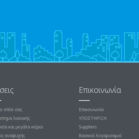
σεις
Επικοινωνία
το σπίτι σας
Επικοινωνία
στημα λιανικής
ΥΠΟΣΤΗΡΙΞΗ
εία και μεγάλα κτίρια
Suppliers
ος αναψυχής
Βασικοί λογαρισαμοί