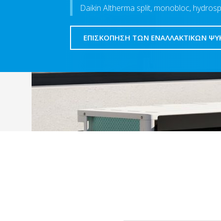
Daikin Altherma split, monobloc, hydrospli
ΕΠΙΣΚΌΠΗΣΗ ΤΩΝ ΕΝΑΛΛΑΚΤΙΚΏΝ ΨΥ