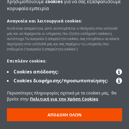
Χρησιμοποιούμε
cookies
για να σας εξασφαλίσουμε
κορυφαία εμπειρία
Αναγκαία και λειτουργικά cookies:
Ποιοι είμαστε
Αυτά είναι απαραίτητα, ώστε να επιτρέπεται η πλοήγηση στον ιστότοπό
μας και να παρέχονται οι υπηρεσίες που ζητάτε («ελάχιαστ cookies»),
αντίστοιχα.Τα αναγκαία ή απαραίτητα cookies, σας επιτρέπουν να κάνετε
περιήγηση στον ιστότοπό μας και σας παρέχουν τις υπηρεσίες που
Λύσεις
επιθυμείτε ("αναγκαία ή απαραίτητα cookies").
Επιπλέον cookies:
Επικοινωνία
Cookies απόδοσης:
Cookies διαφήμισης/προσωποποίησης:
Products
Περισσότερες πληροφορίες σχετικά με τα cookies μας, θα
βρείτε στην
Πολιτική για την Χρήση Cookies
.
Copyright © Daikin
ΑΠΟΔΟΧΉ ΌΛΩΝ
Ανακοίνωση νομικού περιεχομένου
ΠΟΛΙΤΙΚΗ ΧΡΗΣΗΣ COOKIES