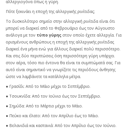
αλλεργιογόνα όπως η γύρη.
Πότε ξεκινάει η εποχή της αλλεργικής ρινίτιδας;
Το δυσκολότερο σημείο στην αλλεργική ρινίτιδα είναι ότι
μπορεί να διαρκεί από το Φεβρουάριο έως τον Αύγουστο
ανάλογα με τον
τύπο γύρης
στον οποίο έχετε αλλεργία. Για
ορισμένους ανθρώπους η εποχή της αλλεργικής ρινίτιδας
διαρκεί ένα μήνα ενώ για άλλους διαρκεί πολύ περισσότερο.
Και στις δύο περιπτώσεις όση περισσότερη γύρη υπάρχει
στον αέρα, τόσο πιο έντονα θα είναι τα συμπτώματά σας. Για
αυτό είναι σημαντικό να γνωρίζετε τις περιόδους άνθησης
ώστε να λαμβάνετε τα κατάλληλα μέτρα.
● Γρασίδι: Από το Μάιο μέχρι το Σεπτέμβριο.
● Τσουκνίδα: Από τον Ιούνιο έως τον Σεπτέμβριο.
● Σημύδα: Από το Μάρτιο μέχρι το Μάιο.
● Πεύκο και έλατο: Από τον Απρίλιο έως το Μάιο.
● Βελανιδιά και καστανιά: Από τον Απρίλιο έως τον Ιούνιο.