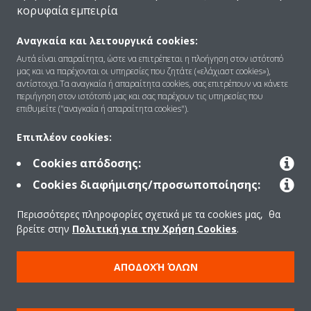
κορυφαία εμπειρία
Αναγκαία και λειτουργικά cookies:
Ποιοι είμαστε
Αυτά είναι απαραίτητα, ώστε να επιτρέπεται η πλοήγηση στον ιστότοπό
μας και να παρέχονται οι υπηρεσίες που ζητάτε («ελάχιαστ cookies»),
αντίστοιχα.Τα αναγκαία ή απαραίτητα cookies, σας επιτρέπουν να κάνετε
περιήγηση στον ιστότοπό μας και σας παρέχουν τις υπηρεσίες που
επιθυμείτε ("αναγκαία ή απαραίτητα cookies").
Λύσεις
Επιπλέον cookies:
Επικοινωνία
Cookies απόδοσης:
Cookies διαφήμισης/προσωποποίησης:
Products
Περισσότερες πληροφορίες σχετικά με τα cookies μας, θα
βρείτε στην
Πολιτική για την Χρήση Cookies
.
ΑΠΟΔΟΧΉ ΌΛΩΝ
Copyright © Daikin
Ανακοίνωση νομικού περιεχομένου
ΠΟΛΙΤΙΚΗ ΧΡΗΣΗΣ COOKIES