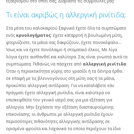
εξαερισμού στο σπίτι σας; Διαβάστε τις συμβουλές μας!
Τι είναι ακριβώς η αλλεργική ρινίτιδα;
Στα μέσα του καλοκαιριού ξαφνικά έχετε όλα τα συμπτώματα
ενός
κρυολογήματος
: έχετε καταρροή ή βουλωμένη μύτη,
φτερνίζεστε, τα μάτια σας δακρύζουν, έχετε πονοκέφαλο....
Ίσως και να έχετε πονόλαιμο ή στοματικό έλκος. Με λίγα
λόγια έχετε αισθανθεί και καλύτερα. Σας είναι γνωστά αυτά τα
συμπτώματα; Πιθανώς να πάσχετε από
αλλεργική ρινίτιδα
.
Όταν η περιεκτικότητα γύρης στο γρασίδι ή τα δέντρα έρθει
σε επαφή με τις βλεννογόνους στη μύτη σας ή τα μάτια,
προκύπτει αλλεργική αντίδραση. Για να καταλάβετε εάν
πράγματι έχετε αλλεργική ρινίτιδα, είναι καλύτερα να
επισκεφθείτε τον γενικό ιατρό σας για μια εξέταση για
αλλεργία. Μην ξεχάσετε την εξέταση διασταυρούμενης
επικονίασης: οι άνθρωποι με αλλεργική ρινίτιδα έχουν
περισσότερες πιθανότητες αλλεργικής αντίδρασης σε
ορισμένα φρούτα και λαχανικά τα οποία περιέχουν τα ίδια