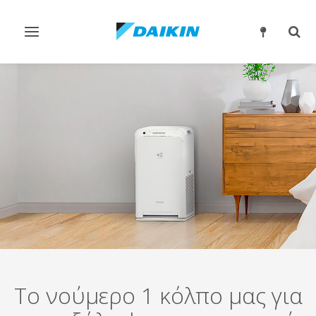
Εναλλαγή
Εναλ
στην
στην
πλοήγηση
αναζ
Το νούμερο 1 κόλπο μας για