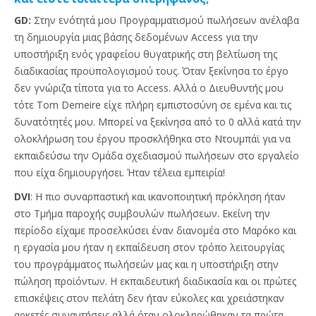
GD:
Στην ενότητά μου Προγραμματισμού πωλήσεων ανέλαβα
τη δημιουργία μιας βάσης δεδομένων Access για την
υποστήριξη ενός γραφείου θυγατρικής στη βελτίωση της
διαδικασίας προϋπολογισμού τους. Όταν ξεκίνησα το έργο
δεν γνώριζα τίποτα για το Access. Αλλά ο Διευθυντής μου
τότε Tom Demeire είχε πλήρη εμπιστοσύνη σε εμένα και τις
δυνατότητές μου. Μπορεί να ξεκίνησα από το 0 αλλά κατά την
ολοκλήρωση του έργου προσκλήθηκα στο Ντουμπάϊ για να
εκπαιδεύσω την Ομάδα σχεδιασμού πωλήσεων στο εργαλείο
που είχα δημιουργήσει. Ήταν τέλεια εμπειρία!
DVI
: Η πιο συναρπαστική και ικανοποιητική πρόκληση ήταν
στο Τμήμα παροχής συμβουλών πωλήσεων. Εκείνη την
περίοδο είχαμε προσελκύσει έναν διανομέα στο Μαρόκο και
η εργασία μου ήταν η εκπαίδευση στον τρόπο λειτουργίας
του προγράμματος πωλήσεών μας και η υποστήριξη στην
πώληση προϊόντων. Η εκπαιδευτική διαδικασία και οι πρώτες
επισκέψεις στον πελάτη δεν ήταν εύκολες και χρειάστηκαν
αρκετές συναντήσεις αλλά όταν ολοκληρώθηκαν τα πρώτα