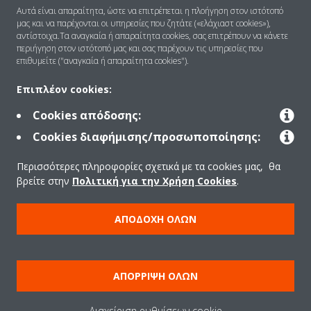
Ποιοι είμαστε
Αυτά είναι απαραίτητα, ώστε να επιτρέπεται η πλοήγηση στον ιστότοπό
μας και να παρέχονται οι υπηρεσίες που ζητάτε («ελάχιαστ cookies»),
αντίστοιχα.Τα αναγκαία ή απαραίτητα cookies, σας επιτρέπουν να κάνετε
περιήγηση στον ιστότοπό μας και σας παρέχουν τις υπηρεσίες που
Λύσεις
επιθυμείτε ("αναγκαία ή απαραίτητα cookies").
Επιπλέον cookies:
Επικοινωνία
Cookies απόδοσης:
Cookies διαφήμισης/προσωποποίησης:
Products
Περισσότερες πληροφορίες σχετικά με τα cookies μας, θα
βρείτε στην
Πολιτική για την Χρήση Cookies
.
Copyright © Daikin
ΑΠΟΔΟΧΉ ΌΛΩΝ
Ανακοίνωση νομικού περιεχομένου
ΠΟΛΙΤΙΚΗ ΧΡΗΣΗΣ COOKIES
Πολιτική Προστασίας Δεδομένων
Εταιρική δεοντολογία
ΑΠΌΡΡΙΨΗ ΌΛΩΝ
Data Act
Διαχείριση ρυθμίσεων cookie