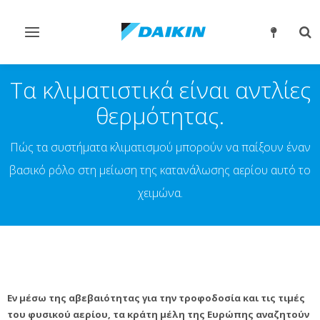
Εναλλαγή
Εν
στην
στ
πλοήγηση
αν
Τα κλιματιστικά είναι αντλίες
θερμότητας.
Πώς τα συστήματα κλιματισμού μπορούν να παίξουν έναν
βασικό ρόλο στη μείωση της κατανάλωσης αερίου αυτό το
χειμώνα.
Εν μέσω της αβεβαιότητας για την τροφοδοσία και τις τιμές
του φυσικού αερίου, τα κράτη μέλη της Ευρώπης αναζητούν