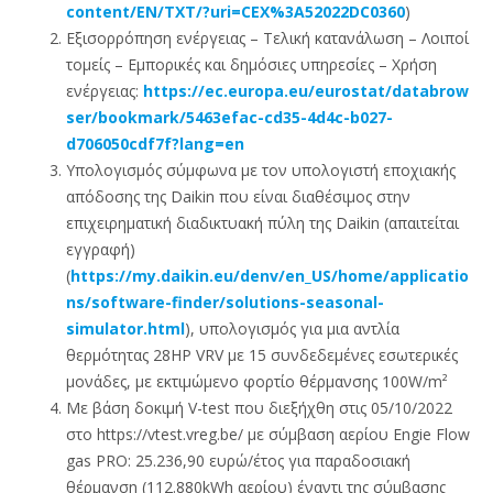
content/EN/TXT/?uri=CEX%3A52022DC0360
)
Εξισορρόπηση ενέργειας – Τελική κατανάλωση – Λοιποί
τομείς – Εμπορικές και δημόσιες υπηρεσίες – Χρήση
ενέργειας:
https://ec.europa.eu/eurostat/databrow
ser/bookmark/5463efac-cd35-4d4c-b027-
d706050cdf7f?lang=en
Υπολογισμός σύμφωνα με τον υπολογιστή εποχιακής
απόδοσης της Daikin που είναι διαθέσιμος στην
επιχειρηματική διαδικτυακή πύλη της Daikin (απαιτείται
εγγραφή)
(
https://my.daikin.eu/denv/en_US/home/applicatio
ns/software-finder/solutions-seasonal-
simulator.html
), υπολογισμός για μια αντλία
θερμότητας 28HP VRV με 15 συνδεδεμένες εσωτερικές
μονάδες, με εκτιμώμενο φορτίο θέρμανσης 100W/m²
Με βάση δοκιμή V-test που διεξήχθη στις 05/10/2022
στο https://vtest.vreg.be/ με σύμβαση αερίου Engie Flow
gas PRO: 25.236,90 ευρώ/έτος για παραδοσιακή
θέρμανση (112.880kWh αερίου) έναντι της σύμβασης