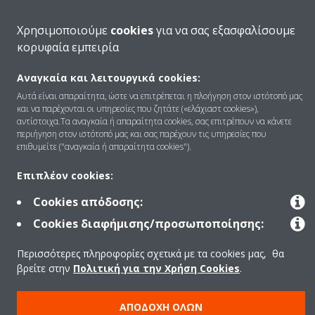
Ποιοι είμαστε
Χρησιμοποιούμε
cookies
για να σας εξασφαλίσουμε
κορυφαία εμπειρία
Λύσεις
Αναγκαία και λειτουργικά cookies:
Αυτά είναι απαραίτητα, ώστε να επιτρέπεται η πλοήγηση στον ιστότοπό μας
και να παρέχονται οι υπηρεσίες που ζητάτε («ελάχιαστ cookies»),
Επικοινωνία
αντίστοιχα.Τα αναγκαία ή απαραίτητα cookies, σας επιτρέπουν να κάνετε
περιήγηση στον ιστότοπό μας και σας παρέχουν τις υπηρεσίες που
επιθυμείτε ("αναγκαία ή απαραίτητα cookies").
Products
Επιπλέον cookies:
Cookies απόδοσης:
Cookies διαφήμισης/προσωποποίησης:
Copyright © Daikin
Περισσότερες πληροφορίες σχετικά με τα cookies μας, θα
Ανακοίνωση νομικού περιεχομένου
ΠΟΛΙΤΙΚΗ ΧΡΗΣΗΣ COOKIES
βρείτε στην
Πολιτική για την Χρήση Cookies
.
Πολιτική Προστασίας Δεδομένων
Εταιρική δεοντολογία
Data Act
ΑΠΟΔΟΧΉ ΌΛΩΝ