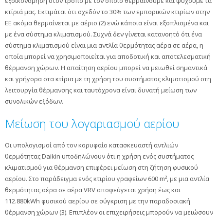
εξοικονόμηση στον τρόπο με τον οποίο θερμαίνουμε και ψύχουμε τα
κτίριά μας. Εκτιμάται ότι σχεδόν το 30% των εμπορικών κτιρίων στην
ΕΕ ακόμα θερμαίνεται με αέριο (2) ενώ κάποια είναι εξοπλισμένα και
με ένα σύστημα κλιματισμού. Συχνά δεν γίνεται κατανοητό ότι ένα
σύστημα κλιματισμού είναι μια αντλία θερμότητας αέρα σε αέρα, η
οποία μπορεί να χρησιμοποιείται για αποδοτική και αποτελεσματική
θέρμανση χώρων. Η απαίτηση αερίου μπορεί να μειωθεί σημαντικά
και γρήγορα στα κτίρια με τη χρήση του συστήματος κλιματισμού στη
λειτουργία θέρμανσης και ταυτόχρονα είναι δυνατή μείωση των
συνολικών εξόδων.
Μείωση του λογαριασμού αερίου
Οι υπολογισμοί από τον κορυφαίο κατασκευαστή αντλιών
θερμότητας Daikin υποδηλώνουν ότι η χρήση ενός συστήματος
κλιματισμού για θέρμανση επιφέρει μείωση στη ζήτηση φυσικού
αερίου. Στο παράδειγμα ενός κτιρίου γραφείων 600 m², με μια αντλία
θερμότητας αέρα σε αέρα VRV αποφεύγεται χρήση έως και
112.880kWh φυσικού αερίου σε σύγκριση με την παραδοσιακή
θέρμανση χώρων (3). Επιπλέον οι επιχειρήσεις μπορούν να μειώσουν