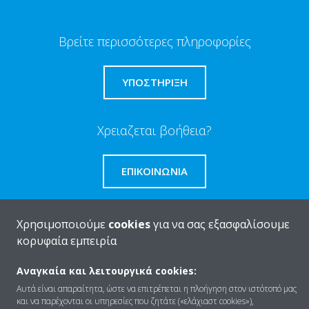
Βρείτε περισσότερες πληροφορίες
ΥΠΟΣΤΗΡΙΞΗ
Χρειαζεται βοήθεια?
ΕΠΙΚΟΙΝΩΝΊΑ
Χρησιμοποιούμε
cookies
για να σας εξασφαλίσουμε
κορυφαία εμπειρία
Ποιοι είμαστε
Αναγκαία και λειτουργικά cookies:
Αυτά είναι απαραίτητα, ώστε να επιτρέπεται η πλοήγηση στον ιστότοπό μας
και να παρέχονται οι υπηρεσίες που ζητάτε («ελάχιαστ cookies»),
Λύσεις