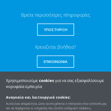
Βρείτε περισσότερες πληροφορίες
ΥΠΟΣΤΗΡΙΞΗ
Χρειαζεται βοήθεια?
ΕΠΙΚΟΙΝΩΝΊΑ
Χρησιμοποιούμε
cookies
για να σας εξασφαλίσουμε
κορυφαία εμπειρία
Ποιοι είμαστε
Αναγκαία και λειτουργικά cookies:
Αυτά είναι απαραίτητα, ώστε να επιτρέπεται η πλοήγηση στον ιστότοπό μας
και να παρέχονται οι υπηρεσίες που ζητάτε («ελάχιαστ cookies»),
Λύσεις