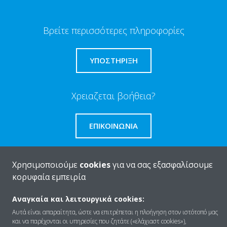
Βρείτε περισσότερες πληροφορίες
ΥΠΟΣΤΗΡΙΞΗ
Χρειαζεται βοήθεια?
ΕΠΙΚΟΙΝΩΝΊΑ
Χρησιμοποιούμε
cookies
για να σας εξασφαλίσουμε
κορυφαία εμπειρία
Ποιοι είμαστε
Αναγκαία και λειτουργικά cookies:
Αυτά είναι απαραίτητα, ώστε να επιτρέπεται η πλοήγηση στον ιστότοπό μας
και να παρέχονται οι υπηρεσίες που ζητάτε («ελάχιαστ cookies»),
Λύσεις