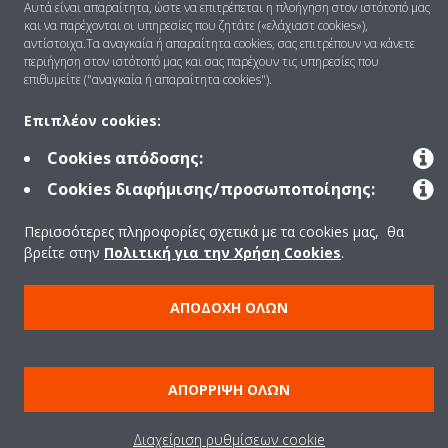
Αυτά είναι απαραίτητα, ώστε να επιτρέπεται η πλοήγηση στον ιστότοπό μας
και να παρέχονται οι υπηρεσίες που ζητάτε («ελάχιαστ cookies»),
Λύσεις
αντίστοιχα.Τα αναγκαία ή απαραίτητα cookies, σας επιτρέπουν να κάνετε
περιήγηση στον ιστότοπό μας και σας παρέχουν τις υπηρεσίες που
επιθυμείτε ("αναγκαία ή απαραίτητα cookies").
Επικοινωνία
Επιπλέον cookies:
Cookies απόδοσης:
Products
Cookies διαφήμισης/προσωποποίησης:
Περισσότερες πληροφορίες σχετικά με τα cookies μας, θα
βρείτε στην
Πολιτική για την Χρήση Cookies
.
Copyright © Daikin
Ανακοίνωση νομικού περιεχομένου
ΠΟΛΙΤΙΚΗ ΧΡΗΣΗΣ COOKIES
ΑΠΟΔΟΧΉ ΌΛΩΝ
Πολιτική Προστασίας Δεδομένων
Εταιρική δεοντολογία
Data Act
ΑΠΌΡΡΙΨΗ ΌΛΩΝ
Διαχείριση ρυθμίσεων cookie