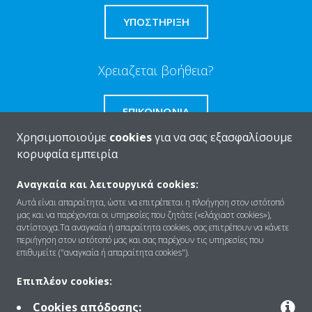
ΥΠΟΣΤΗΡΙΞΗ
Χρειαζεται βοήθεια?
ΕΠΙΚΟΙΝΩΝΊΑ
Χρησιμοποιούμε
cookies
για να σας εξασφαλίσουμε
κορυφαία εμπειρία
Αναγκαία και λειτουργικά cookies:
Ποιοι είμαστε
Αυτά είναι απαραίτητα, ώστε να επιτρέπεται η πλοήγηση στον ιστότοπό
μας και να παρέχονται οι υπηρεσίες που ζητάτε («ελάχιαστ cookies»),
αντίστοιχα.Τα αναγκαία ή απαραίτητα cookies, σας επιτρέπουν να κάνετε
περιήγηση στον ιστότοπό μας και σας παρέχουν τις υπηρεσίες που
Λύσεις
επιθυμείτε ("αναγκαία ή απαραίτητα cookies").
Επιπλέον cookies:
Επικοινωνία
Cookies απόδοσης: