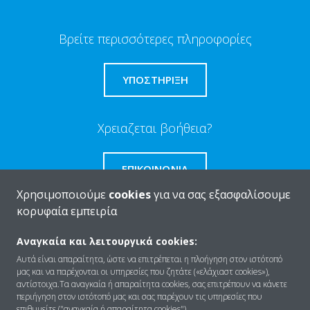
Βρείτε περισσότερες πληροφορίες
ΥΠΟΣΤΗΡΙΞΗ
Χρειαζεται βοήθεια?
ΕΠΙΚΟΙΝΩΝΊΑ
Χρησιμοποιούμε
cookies
για να σας εξασφαλίσουμε
κορυφαία εμπειρία
Αναγκαία και λειτουργικά cookies:
Ποιοι είμαστε
Αυτά είναι απαραίτητα, ώστε να επιτρέπεται η πλοήγηση στον ιστότοπό
μας και να παρέχονται οι υπηρεσίες που ζητάτε («ελάχιαστ cookies»),
αντίστοιχα.Τα αναγκαία ή απαραίτητα cookies, σας επιτρέπουν να κάνετε
περιήγηση στον ιστότοπό μας και σας παρέχουν τις υπηρεσίες που
Λύσεις
επιθυμείτε ("αναγκαία ή απαραίτητα cookies").