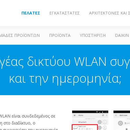
ΠΕΛΆΤΕΣ
ΕΓΚΑΤΑΣΤΆΤΕΣ
ΑΡΧΙΤΈΚΤΟΝΕΣ ΚΑΙ
ΜΆΔΕΣ ΠΡΟΪΌΝΤΩΝ
ΠΡΟΪΌΝΤΑ
ΥΠΟΣΤΗΡΙΞΗ
DAIKIN
έας δικτύου WLAN συγ
και την ημερομηνία;
WLAN είναι συνδεδεμένος σε
η στο διαδίκτυο, ο
 συγχρονίσει την ημερομηνία