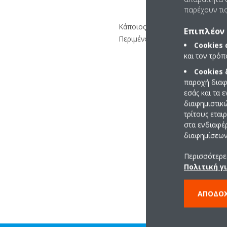
παρέχουν τις
Κάποιος άλλος χρήστης ελέγχει
Επιπλέον 
Περιμένετε λίγα λεπτά και δοκιμ
Cookies
και τον τρό
Cookies
παροχή διαφ
εσάς και τα 
διαφημιστικ
τρίτους εται
στα ενδιαφέ
διαφημίσεων 
Περισσότερες
Πολιτική γ
ΑΠΟΔΟ