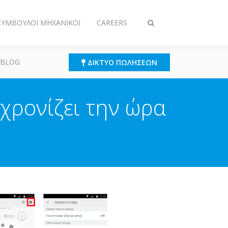
 ΣΎΜΒΟΥΛΟΙ ΜΗΧΑΝΙΚΟΊ
CAREERS
Εναλλαγή
στην
αναζήτηση
 BLOG
ΔΊΚΤΥΟ ΠΩΛΉΣΕΩΝ
χρονίζει την ώρα