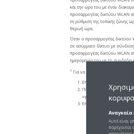
και την ώρα του με έναν διακομ
προσαρμογέας δικτύου WLAN αντ
τη ρύθμιση της τοπικής ζώνης ώρα
θερινή ώρα.
Όταν ο προσαρμογέας δικτύου 
σε ασύρματο δίκτυο με σύνδεση
προσαρμογέας δικτύου WLAN συγ
ημερομηνία του με το συνδεδεμ
1
Για να αποκτήσετε πρόσβαση σ
Επιλέξτε τη μονάδα στην 
Χρησιμ
Πηγαίνετε στις ρυθμίσεις
κορυφα
«γραναζιού» στην επάνω δ
Επιλέξτε «Time» (Ώρα).
Αναγκαία 
Αυτά είναι α
παρέχονται ο
απαραίτητα c