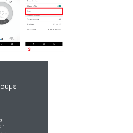
σουμε
να
α ή
 σας