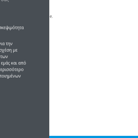
ή μέσω άλλου smartphone.
σκεψιμότητα
ια την
σχέση με
 των
εμάς και από
 περισσότερο
οποιημένων