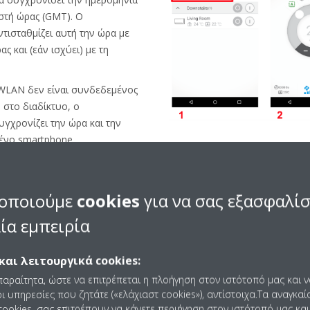
ιστή ώρας (GMT). Ο
ισταθμίζει αυτή την ώρα με
ς και (εάν ισχύει) με τη
WLAN δεν είναι συνδεδεμένος
 στο διαδίκτυο, ο
χρονίζει την ώρα και την
ένο smartphone.
τις πληροφορίες «Time» (Ώρα):
εφαρμογή του smartphone.
οποιούμε
cookies
για να σας εξασφαλί
 προσαρμογέα (Εικονίδιο
ία εμπειρία
εξιά γωνία).
και λειτουργικά cookies:
παραίτητα, ώστε να επιτρέπεται η πλοήγηση στον ιστότοπό μας και 
ι υπηρεσίες που ζητάτε («ελάχιαστ cookies»), αντίστοιχα.Τα αναγκαί
ookies, σας επιτρέπουν να κάνετε περιήγηση στον ιστότοπό μας και