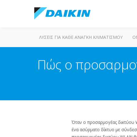
ΛΎΣΕΙΣ ΓΙΑ ΚΆΘΕ ΑΝΆΓΚΗ ΚΛΙΜΑΤΙΣΜΟΎ
Ο
Πώς ο προσαρμογ
Όταν ο προσαρμογέας δικτύου 
ένα ασύρματο δίκτυο με σύνδεσ
προσαρμογέας δικτύου WLAN θα