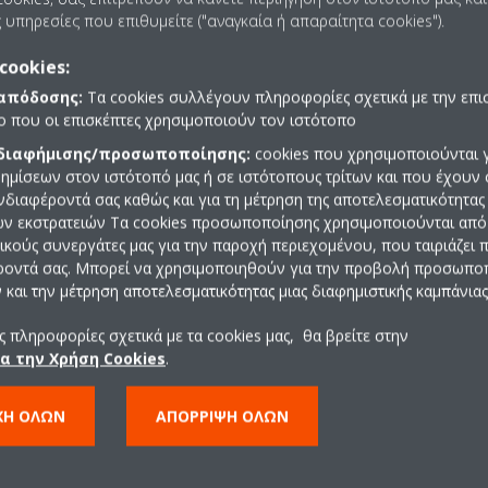
 υπηρεσίες που επιθυμείτε ("αναγκαία ή απαραίτητα cookies").
 την εσωτερική μονάδα μέσω π.χ. του τηλεχειριστηρίου υπερύθρων 
cookies:
άστε ξανά.
 απόδοσης:
Τα cookies συλλέγουν πληροφορίες σχετικά με την επι
πο που οι επισκέπτες χρησιμοποιούν τον ιστότοπο
 διαφήμισης/προσωποποίησης:
cookies που χρησιμοποιούνται γ
ημίσεων στον ιστότοπό μας ή σε ιστότοπους τρίτων και που έχουν 
ενδιαφέροντά σας καθώς και για τη μέτρηση της αποτελεσματικότητας
ών εκστρατειών Τα cookies προσωποποίησης χρησιμοποιούνται από 
ρικούς συνεργάτες μας για την παροχή περιεχομένου, που ταιριάζει
ροντά σας. Μπορεί να χρησιμοποιηθούν για την προβολή προσωπ
και την μέτρηση αποτελεσματικότητας μιας διαφημιστικής καμπάνιας
 πληροφορίες σχετικά με τα cookies μας, θα βρείτε στην
ια την Χρήση Cookies
.
ΧΉ ΌΛΩΝ
ΑΠΌΡΡΙΨΗ ΌΛΩΝ