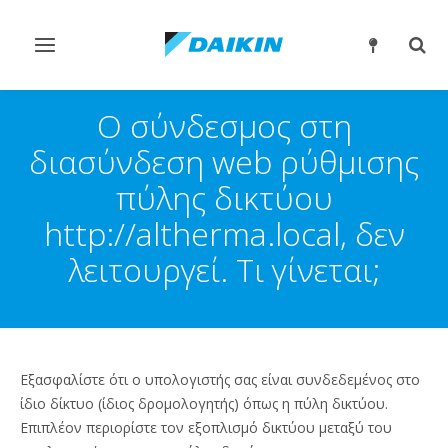
Εναλλαγή
Εναλ
στην
στην
πλοήγηση
αναζ
Ο σύνδεσμος στη
διασύνδεση web ρύθμισης
πύλης δικτύου
http://altherma.local, δεν
λειτουργεί. Τι γίνεται;
Εξασφαλίστε ότι ο υπολογιστής σας είναι συνδεδεμένος στο
ίδιο δίκτυο (ίδιος δρομολογητής) όπως η πύλη δικτύου.
Επιπλέον περιορίστε τον εξοπλισμό δικτύου μεταξύ του