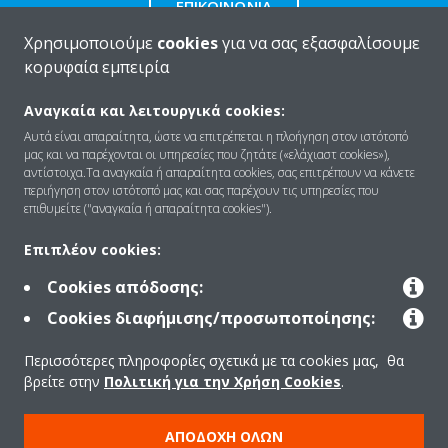
ΕΠΙΚΟΙΝΩΝΊΑ
Χρησιμοποιούμε
cookies
για να σας εξασφαλίσουμε
κορυφαία εμπειρία
Αναγκαία και λειτουργικά cookies:
Ποιοι είμαστε
Αυτά είναι απαραίτητα, ώστε να επιτρέπεται η πλοήγηση στον ιστότοπό
μας και να παρέχονται οι υπηρεσίες που ζητάτε («ελάχιαστ cookies»),
αντίστοιχα.Τα αναγκαία ή απαραίτητα cookies, σας επιτρέπουν να κάνετε
περιήγηση στον ιστότοπό μας και σας παρέχουν τις υπηρεσίες που
Λύσεις
επιθυμείτε ("αναγκαία ή απαραίτητα cookies").
Επιπλέον cookies:
Επικοινωνία
Cookies απόδοσης:
Cookies διαφήμισης/προσωποποίησης:
Products
Περισσότερες πληροφορίες σχετικά με τα cookies μας, θα
βρείτε στην
Πολιτική για την Χρήση Cookies
.
Copyright © Daikin
ΑΠΟΔΟΧΉ ΌΛΩΝ