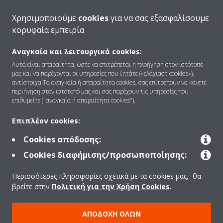
Χρησιμοποιούμε
cookies
για να σας εξασφαλίσουμε
κορυφαία εμπειρία
Αναγκαία και λειτουργικά cookies:
Ποιοι είμαστε
Αυτά είναι απαραίτητα, ώστε να επιτρέπεται η πλοήγηση στον ιστότοπό
μας και να παρέχονται οι υπηρεσίες που ζητάτε («ελάχιαστ cookies»),
αντίστοιχα.Τα αναγκαία ή απαραίτητα cookies, σας επιτρέπουν να κάνετε
περιήγηση στον ιστότοπό μας και σας παρέχουν τις υπηρεσίες που
Λύσεις
επιθυμείτε ("αναγκαία ή απαραίτητα cookies").
Επιπλέον cookies:
Επικοινωνία
Cookies απόδοσης:
Cookies διαφήμισης/προσωποποίησης:
Products
Περισσότερες πληροφορίες σχετικά με τα cookies μας, θα
βρείτε στην
Πολιτική για την Χρήση Cookies
.
Copyright © Daikin
ΑΠΟΔΟΧΉ ΌΛΩΝ