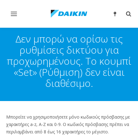
Εναλλαγή
Εναλ
στην
στην
πλοήγηση
αναζ
Δεν μπορώ να ορίσω τις
ρυθμίσεις δικτύου για
προχωρημένους. Το κουμπί
«Set» (Ρύθμιση) δεν είναι
διαθέσιμο.
Μπορείτε να χρησιμοποιήσετε μόνο κωδικούς πρόσβασης με
χαρακτήρες a-z, A-Z και 0-9. Ο κωδικός πρόσβασης πρέπει να
περιλαμβάνει από 8 έως 16 χαρακτήρες το μέγιστο.