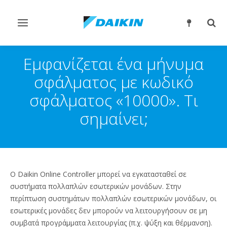
Εναλλαγή
Εναλ
στην
στην
πλοήγηση
αναζ
Εμφανίζεται ένα μήνυμα
σφάλματος με κωδικό
σφάλματος «10000». Τι
σημαίνει;
Ο Daikin Online Controller μπορεί να εγκατασταθεί σε
συστήματα πολλαπλών εσωτερικών μονάδων. Στην
περίπτωση συστημάτων πολλαπλών εσωτερικών μονάδων, οι
εσωτερικές μονάδες δεν μπορούν να λειτουργήσουν σε μη
συμβατά προγράμματα λειτουργίας (π.χ. ψύξη και θέρμανση).