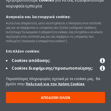
Χρησιμοποιούμε
cookies
για να σας εξασφαλίσουμε
κορυφαία εμπειρία
Αναγκαία και λειτουργικά cookies:
Ποιοι είμαστε
Αυτά είναι απαραίτητα, ώστε να επιτρέπεται η πλοήγηση στον ιστότοπό
μας και να παρέχονται οι υπηρεσίες που ζητάτε («ελάχιαστ cookies»),
αντίστοιχα.Τα αναγκαία ή απαραίτητα cookies, σας επιτρέπουν να κάνετε
περιήγηση στον ιστότοπό μας και σας παρέχουν τις υπηρεσίες που
Λύσεις
επιθυμείτε ("αναγκαία ή απαραίτητα cookies").
Επιπλέον cookies:
Επικοινωνία
Cookies απόδοσης:
Cookies διαφήμισης/προσωποποίησης:
Products
Περισσότερες πληροφορίες σχετικά με τα cookies μας, θα
βρείτε στην
Πολιτική για την Χρήση Cookies
.
Copyright © Daikin
ΑΠΟΔΟΧΉ ΌΛΩΝ
Ανακοίνωση νομικού περιεχομένου
ΠΟΛΙΤΙΚΗ ΧΡΗΣΗΣ COOKIES