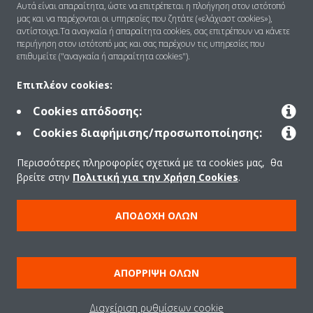
Αυτά είναι απαραίτητα, ώστε να επιτρέπεται η πλοήγηση στον ιστότοπό
μας και να παρέχονται οι υπηρεσίες που ζητάτε («ελάχιαστ cookies»),
αντίστοιχα.Τα αναγκαία ή απαραίτητα cookies, σας επιτρέπουν να κάνετε
περιήγηση στον ιστότοπό μας και σας παρέχουν τις υπηρεσίες που
Λύσεις
επιθυμείτε ("αναγκαία ή απαραίτητα cookies").
Επιπλέον cookies:
Επικοινωνία
Cookies απόδοσης:
Cookies διαφήμισης/προσωποποίησης:
Products
Περισσότερες πληροφορίες σχετικά με τα cookies μας, θα
βρείτε στην
Πολιτική για την Χρήση Cookies
.
Copyright © Daikin
ΑΠΟΔΟΧΉ ΌΛΩΝ
Ανακοίνωση νομικού περιεχομένου
ΠΟΛΙΤΙΚΗ ΧΡΗΣΗΣ COOKIES
Πολιτική Προστασίας Δεδομένων
Εταιρική δεοντολογία
ΑΠΌΡΡΙΨΗ ΌΛΩΝ
Data Act
Διαχείριση ρυθμίσεων cookie