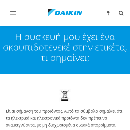
Εναλλαγή
Εναλ
στην
στην
πλοήγηση
αναζ
Η συσκευή μου έχει ένα
σκουπιδοτενεκέ στην ετικέτα,
τι σημαίνει;
Είναι σήμανση του προϊόντος. Αυτό το σύμβολο σημαίνει ότι
τα ηλεκτρικά και ηλεκτρονικά προϊόντα δεν πρέπει να
αναμειγνύονται με μη διαχωρισμένα οικιακά απορρίμματα.