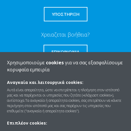
ΥΠΟΣΤΗΡΙΞΗ
Χρειαζεται βοήθεια?
ΕΠΙΚΟΙΝΩΝΊΑ
Χρησιμοποιούμε
cookies
για να σας εξασφαλίσουμε
κορυφαία εμπειρία
Αναγκαία και λειτουργικά cookies:
Ποιοι είμαστε
Αυτά είναι απαραίτητα, ώστε να επιτρέπεται η πλοήγηση στον ιστότοπό
μας και να παρέχονται οι υπηρεσίες που ζητάτε («ελάχιαστ cookies»),
αντίστοιχα.Τα αναγκαία ή απαραίτητα cookies, σας επιτρέπουν να κάνετε
περιήγηση στον ιστότοπό μας και σας παρέχουν τις υπηρεσίες που
Λύσεις
επιθυμείτε ("αναγκαία ή απαραίτητα cookies").
Επιπλέον cookies: