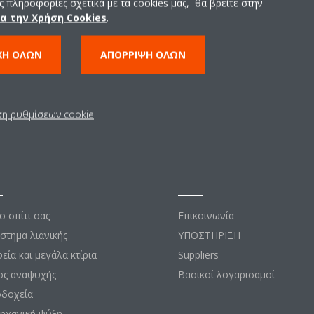
 πληροφορίες σχετικά με τα cookies μας, θα βρείτε στην
ια την Χρήση Cookies
.
ΧΉ ΌΛΩΝ
ΑΠΌΡΡΙΨΗ ΌΛΩΝ
ση ρυθμίσεων cookie
σεις
Επικοινωνία
το σπίτι σας
Επικοινωνία
στημα λιανικής
ΥΠΟΣΤΗΡΙΞΗ
εία και μεγάλα κτίρια
Suppliers
ος αναψυχής
Βασικοί λογαρισαμοί
οδοχεία
ηχανική ψύξη