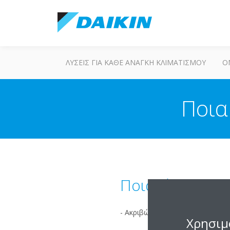
ΛΎΣΕΙΣ ΓΙΑ ΚΆΘΕ ΑΝΆΓΚΗ ΚΛΙΜΑΤΙΣΜΟΎ
Ο
Ποια
Ποια είναι τα 
- Ακριβώς τα ίδια με το 3MXM52
Χρησιμ