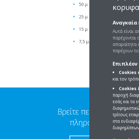
50 μ. συνολικό μέγιστο μήκο
κορυφα
25 μ. από έξω προς τα μέσα 
Αναγκαία 
15 μ. μέγιστο εξωτερική - εσ
Αυτά είναι α
παρέχονται ο
7,5 μ. μέγιστο κενό μεταξύ 
απαραίτητα c
παρέχουν τις
Επιπλέον 
Cookies
και τον τρό
Cookies
παροχή διαφ
εσάς και τα 
διαφημιστικ
Βρείτε περισσότερες
τρίτους εται
πληροφορίες
στα ενδιαφέ
διαφημίσεων 