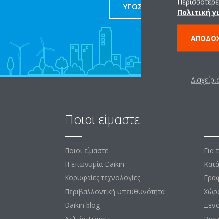
Περισσότερες
ΥΠΟΣΤΗΡΙΞΗ
Πολιτική γ
ΑΠΟΔΟ
Διαχείρι
Ποιοι είμαστε
Λύ
Ποιοι είμαστε
Για 
Η επωνυμία Daikin
Κατά
Κορυφαίες τεχνολογίες
Γραφ
Περιβαλλοντική υπευθυνότητα
Χώρ
Daikin blog
Ξεν
Δελτία Τύπου
Βιομ