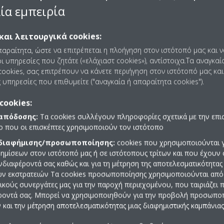
ς
ία εμπειρία
(η δεξαμενή ζεστού νερού χρήσης υπολογίζεται ως εσωτερικός χώρος
και λειτουργικά cookies:
ωτερική
παραίτητα, ώστε να επιτρέπεται η πλοήγηση στον ιστότοπό μας και 
ι υπηρεσίες που ζητάτε («ελάχιαστ cookies»), αντίστοιχα.Τα αναγκαί
των εσωτερικών μονάδων
ookies, σας επιτρέπουν να κάνετε περιήγηση στον ιστότοπό μας και
 υπηρεσίες που επιθυμείτε ("αναγκαία ή απαραίτητα cookies").
cookies:
 απόδοσης:
Τα cookies συλλέγουν πληροφορίες σχετικά με την επι
πο που οι επισκέπτες χρησιμοποιούν τον ιστότοπο
 διαφήμισης/προσωποποίησης:
cookies που χρησιμοποιούνται γ
ημίσεων στον ιστότοπό μας ή σε ιστότοπους τρίτων και που έχουν 
ενδιαφέροντά σας καθώς και για τη μέτρηση της αποτελεσματικότητας
ών εκστρατειών Τα cookies προσωποποίησης χρησιμοποιούνται από 
ρικούς συνεργάτες μας για την παροχή περιεχομένου, που ταιριάζει
ροντά σας. Μπορεί να χρησιμοποιηθούν για την προβολή προσωπ
και την μέτρηση αποτελεσματικότητας μιας διαφημιστικής καμπάνιας