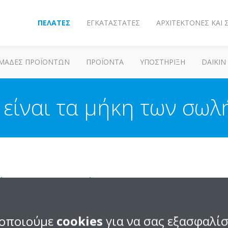
ΠΕΛΆΤΕΣ
ΕΓΚΑΤΑΣΤΆΤΕΣ
ΑΡΧΙΤΈΚΤΟΝΕΣ ΚΑΙ
ΜΆΔΕΣ ΠΡΟΪΌΝΤΩΝ
ΠΡΟΪΌΝΤΑ
ΥΠΟΣΤΗΡΙΞΗ
DAIKIN
 είναι τα μήκη των σωλ
μήκη των σωλήνων;
A:
οποιούμε
cookies
για να σας εξασφαλί