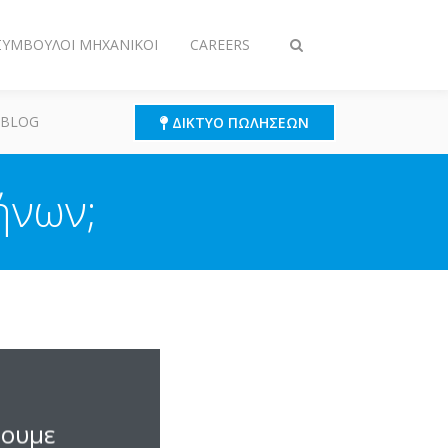
 ΣΎΜΒΟΥΛΟΙ ΜΗΧΑΝΙΚΟΊ
CAREERS
Εναλλαγή
στην
αναζήτηση
 BLOG
ΔΊΚΤΥΟ ΠΩΛΉΣΕΩΝ
ήνων;
σουμε