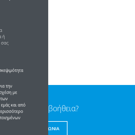
)
να
α ή
 σας
σκεψιμότητα
ια την
σχέση με
 των
εμάς και από
Χρειαζεται βοήθεια?
 περισσότερο
οποιημένων
ΕΠΙΚΟΙΝΩΝΊΑ