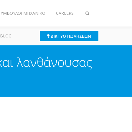
 ΣΎΜΒΟΥΛΟΙ ΜΗΧΑΝΙΚΟΊ
CAREERS
Εναλλαγή
στην
αναζήτηση
 BLOG
ΔΊΚΤΥΟ ΠΩΛΉΣΕΩΝ
 και λανθάνουσας