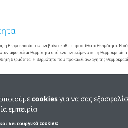
τητα
αι, η θερμοκρασία του ανεβαίνει καθώς προστίθεται θερμότητα. Η α
όταν αφαιρείται θερμότητα από ένα αντικείμενο και η θερμοκρασία 
ισθητή θερμότητα. Η θερμότητα που προκαλεί αλλαγή της θερμοκρασί
ρμότητα
ση έχουν τη δυνατότητα να αλλάζουν κατάσταση. Τα στερεά μπορούν
οποιούμε
cookies
για να σας εξασφαλί
ρούν να μετατραπούν σε αέρια (το νερό σε ατμό), αλλά τέτοιου είδο
ία εμπειρία
τητας. Η θερμότητα που προκαλεί αυτές τις αλλαγές ονομάζεται λα
, δεν επηρεάζει τη θερμοκρασία μιας ουσίας - για παράδειγμα, το 
και λειτουργικά cookies:
προστίθεται για να διατηρηθεί ο βρασμός του νερού είναι λανθάνο