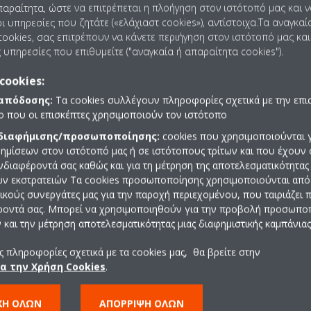
παραίτητα, ώστε να επιτρέπεται η πλοήγηση στον ιστότοπό μας και 
σταση αλλά δεν επιφέρει καμία αλλαγή στη θερμοκρασία ονομάζετα
ι υπηρεσίες που ζητάτε («ελάχιαστ cookies»), αντίστοιχα.Τα αναγκαί
ookies, σας επιτρέπουν να κάνετε περιήγηση στον ιστότοπό μας και
 είναι θεμελιώδης για την κατανόηση του λόγου για τον οποίο χρησ
 υπηρεσίες που επιθυμείτε ("αναγκαία ή απαραίτητα cookies").
, τον λόγο για τον οποίο οι όροι «συνολική ικανότητα» (αισθητή κα
ούνται για τον προσδιορισμό της ψυκτικής ικανότητας μιας μονάδας.
cookies:
ματα στο εσωτερικό της μονάδας, λόγω της απομάκρυνσης λανθάνου
 απόδοσης:
Τα cookies συλλέγουν πληροφορίες σχετικά με την επι
ιτούμενη ικανότητα για τη μείωση της θερμοκρασίας και η λανθάνουσ
πο που οι επισκέπτες χρησιμοποιούν τον ιστότοπο
 τον αέρα.
 διαφήμισης/προσωποποίησης:
cookies που χρησιμοποιούνται γ
ημίσεων στον ιστότοπό μας ή σε ιστότοπους τρίτων και που έχουν 
ενδιαφέροντά σας καθώς και για τη μέτρηση της αποτελεσματικότητας
ών εκστρατειών Τα cookies προσωποποίησης χρησιμοποιούνται από 
ρικούς συνεργάτες μας για την παροχή περιεχομένου, που ταιριάζει
ροντά σας. Μπορεί να χρησιμοποιηθούν για την προβολή προσωπ
και την μέτρηση αποτελεσματικότητας μιας διαφημιστικής καμπάνιας
 πληροφορίες σχετικά με τα cookies μας, θα βρείτε στην
ια την Χρήση Cookies
.
ΧΉ ΌΛΩΝ
ΑΠΌΡΡΙΨΗ ΌΛΩΝ