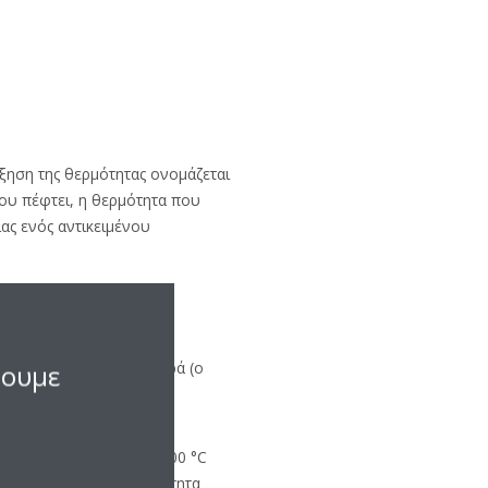
ύξηση της θερμότητας ονομάζεται
του πέφτει, η θερμότητα που
ας ενός αντικειμένου
 να μετατραπούν σε υγρά (ο
σουμε
υς αλλαγές απαιτούν την
νθάνουσα θερμότητα.
νερό παραμένει στους 100 °C
υσα θερμότητα. Η θερμότητα