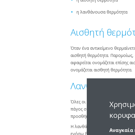
η λανθάνουσα θερμότητα
Αισθητή θερμό
Όταν ένα αντικείμενο θερμαίνετ
αισθητή θερμότητα. Παρομοίως, 
αφαιρείται ονομάζεται επίσης α
ονομάζεται αισθητή θερμότητα.
Λανθάνουσα θε
Όλες οι καθαρές ουσίες στη φύ
Χρησιμ
πάγος σε νερό) και τα υγρά μπο
κορυφα
προσθήκη ή την αφαίρεση θερμό
Η λανθάνουσα θερμότητα, ωστόσο
Αναγκαία 
ενόσω βράζει. Η θερμότητα που 