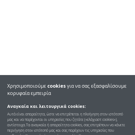
Χρησιμοποιούμε
cookies
για να σας εξασφαλίσουμε
κορυφαία εμπειρία
Αναγκαία και λειτουργικά cookies:
Αυτά είναι απαραίτητα, ώστε να επιτρέπεται η πλοήγηση στον ιστότοπό
μας και να παρέχονται οι υπηρεσίες που ζητάτε («ελάχιαστ cookies»),
αντίστοιχα.Τα αναγκαία ή απαραίτητα cookies, σας επιτρέπουν να κάνετε
περιήγηση στον ιστότοπό μας και σας παρέχουν τις υπηρεσίες που