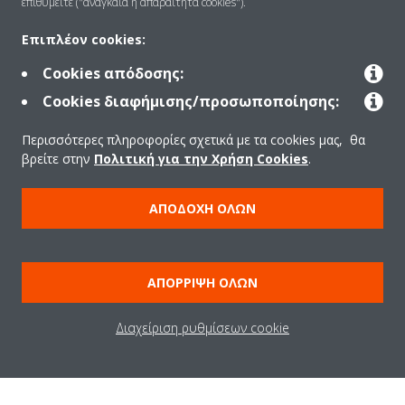
επιθυμείτε ("αναγκαία ή απαραίτητα cookies").
Επιπλέον cookies:
Cookies απόδοσης:
Welcome to the Virtual
Cookies διαφήμισης/προσωποποίησης:
Experience Centre!
Περισσότερες πληροφορίες σχετικά με τα cookies μας, θα
βρείτε στην
Πολιτική για την Χρήση Cookies
.
Select your language:
ΑΠΟΔΟΧΉ ΌΛΩΝ
ENGLISH (US)
START
ΑΠΌΡΡΙΨΗ ΌΛΩΝ
Διαχείριση ρυθμίσεων cookie