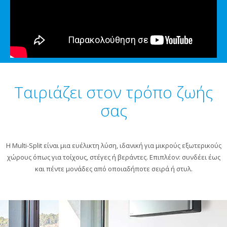
Ταιριάζει στον τρόπο ζωής
σας
Η Multi-Split είναι μια ευέλικτη λύση, ιδανική για μικρούς εξωτερικούς
χώρους όπως για τοίχους, στέγες ή βεράντες. Επιπλέον: συνδέει έως
και πέντε μονάδες από οποιαδήποτε σειρά ή στυλ.