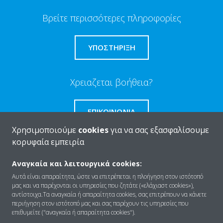
Βρείτε περισσότερες πληροφορίες
ΥΠΟΣΤΗΡΙΞΗ
Χρειαζεται βοήθεια?
ΕΠΙΚΟΙΝΩΝΊΑ
Χρησιμοποιούμε
cookies
για να σας εξασφαλίσουμε
κορυφαία εμπειρία
Αναγκαία και λειτουργικά cookies:
Ποιοι είμαστε
Αυτά είναι απαραίτητα, ώστε να επιτρέπεται η πλοήγηση στον ιστότοπό
μας και να παρέχονται οι υπηρεσίες που ζητάτε («ελάχιαστ cookies»),
αντίστοιχα.Τα αναγκαία ή απαραίτητα cookies, σας επιτρέπουν να κάνετε
περιήγηση στον ιστότοπό μας και σας παρέχουν τις υπηρεσίες που
Λύσεις
επιθυμείτε ("αναγκαία ή απαραίτητα cookies").