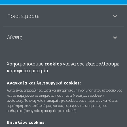
Ποιοι είμαστε
Λύσεις
Επικοινωνία
Χρησιμοποιούμε
cookies
για να σας εξασφαλίσουμε
κορυφαία εμπειρία
Products
Αναγκαία και λειτουργικά cookies:
Αυτά είναι απαραίτητα, ώστε να επιτρέπεται η πλοήγηση στον ιστότοπό μας
και να παρέχονται οι υπηρεσίες που ζητάτε («ελάχιαστ cookies»),
αντίστοιχα.Τα αναγκαία ή απαραίτητα cookies, σας επιτρέπουν να κάνετε
Copyright © Daikin
περιήγηση στον ιστότοπό μας και σας παρέχουν τις υπηρεσίες που
επιθυμείτε ("αναγκαία ή απαραίτητα cookies").
Ανακοίνωση νομικού περιεχομένου
ΠΟΛΙΤΙΚΗ ΧΡΗΣΗΣ COOKIES
Πολιτική Προστασίας Δεδομένων
Εταιρική δεοντολογία
Επιπλέον cookies: