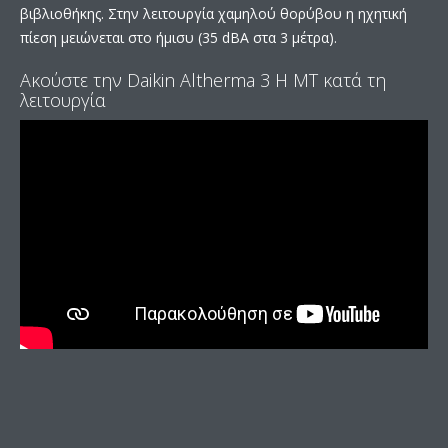
βιβλιοθήκης. Στην λειτουργία χαμηλού θορύβου η ηχητική
πίεση μειώνεται στο ήμισυ (35 dBA στα 3 μέτρα).
Ακούστε την Daikin Altherma 3 H MT κατά τη
λειτουργία