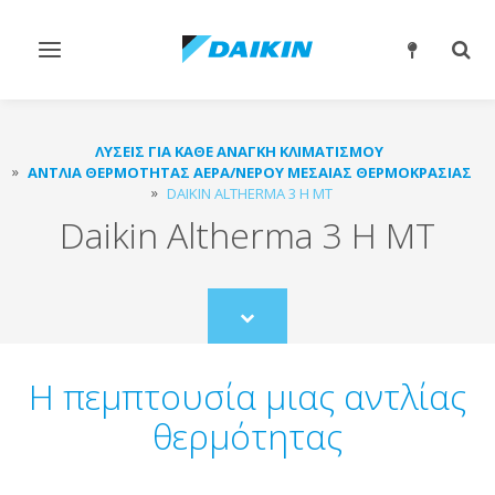
Εναλλαγή
Εναλ
στην
στην
πλοήγηση
αναζ
ΛΎΣΕΙΣ ΓΙΑ ΚΆΘΕ ΑΝΆΓΚΗ ΚΛΙΜΑΤΙΣΜΟΎ
ΑΝΤΛΊΑ ΘΕΡΜΌΤΗΤΑΣ ΑΈΡΑ/ΝΕΡΟΎ ΜΕΣΑΊΑΣ ΘΕΡΜΟΚΡΑΣΊΑΣ
DAIKIN ALTHERMA 3 H MT
Daikin Altherma 3 H MT
Scroll
to
content
Η πεμπτουσία μιας αντλίας
θερμότητας