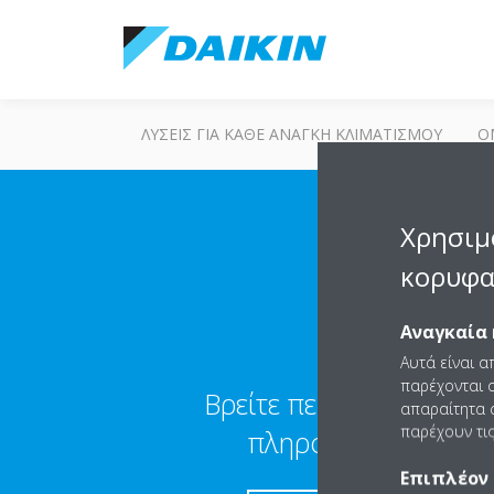
ΛΎΣΕΙΣ ΓΙΑ ΚΆΘΕ ΑΝΆΓΚΗ ΚΛΙΜΑΤΙΣΜΟΎ
Ο
ΛΎΣΕΙΣ ΓΙΑ ΚΆΘΕ ΑΝΆ
Χρησιμ
κορυφα
Αναγκαία 
Αυτά είναι α
παρέχονται ο
Βρείτε περισσότερες
απαραίτητα c
παρέχουν τις
πληροφορίες
Επιπλέον 