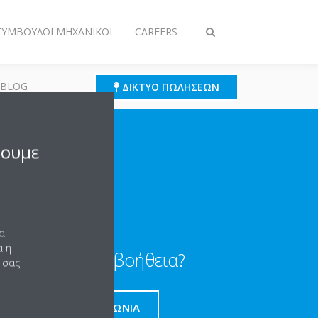
 ΣΎΜΒΟΥΛΟΙ ΜΗΧΑΝΙΚΟΊ
CAREERS
Εναλλαγή
στην
αναζήτηση
 BLOG
ΔΊΚΤΥΟ ΠΩΛΉΣΕΩΝ
ΥΔΡΌΨΥΚΤΟΙ ΨΎΚΤΕΣ
σουμε
να
α ή
Χρειαζεται βοήθεια?
 σας
ΕΠΙΚΟΙΝΩΝΊΑ