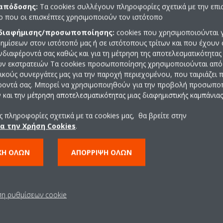
 απόδοσης:
Τα cookies συλλέγουν πληροφορίες σχετικά με την επι
πο που οι επισκέπτες χρησιμοποιούν τον ιστότοπο
 διαφήμισης/προσωποποίησης:
cookies που χρησιμοποιούνται γ
ημίσεων στον ιστότοπό μας ή σε ιστότοπους τρίτων και που έχουν 
ενδιαφέροντά σας καθώς και για τη μέτρηση της αποτελεσματικότητας
ών εκστρατειών Τα cookies προσωποποίησης χρησιμοποιούνται από 
ρικούς συνεργάτες μας για την παροχή περιεχομένου, που ταιριάζει
ροντά σας. Μπορεί να χρησιμοποιηθούν για την προβολή προσωπ
και την μέτρηση αποτελεσματικότητας μιας διαφημιστικής καμπάνιας
 πληροφορίες σχετικά με τα cookies μας, θα βρείτε στην
σεις
Επικοινωνία
ια την Χρήση Cookies
.
ΧΉ ΌΛΩΝ
ΑΠΌΡΡΙΨΗ ΌΛΩΝ
το σπίτι σας
Επικοινωνία
στημα λιανικής
ΥΠΟΣΤΗΡΙΞΗ
εία και μεγάλα κτίρια
Suppliers
ση ρυθμίσεων cookie
ος αναψυχής
Βασικοί λογαρισαμοί
οδοχεία