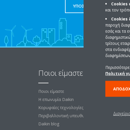
Cookies
ΥΠΟΣΤΗΡΙΞΗ
και τον τρό
Cookies
παροχή διαφ
εσάς και τα 
διαφημιστικ
τρίτους εται
στα ενδιαφέ
διαφημίσεων 
Περισσότερες
Ποιοι είμαστε
Λύ
Πολιτική γ
ΑΠΟΔΟ
Ποιοι είμαστε
Για 
Η επωνυμία Daikin
Κατά
Κορυφαίες τεχνολογίες
Γραφ
Διαχείρι
Περιβαλλοντική υπευθυνότητα
Χώρ
Daikin blog
Ξεν