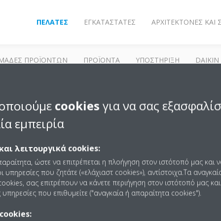
ΠΕΛΆΤΕΣ
ΕΓΚΑΤΑΣΤΆΤΕΣ
ΑΡΧΙΤΈΚΤΟΝΕΣ ΚΑΙ
ΜΆΔΕΣ ΠΡΟΪΌΝΤΩΝ
ΠΡΟΪΌΝΤΑ
ΥΠΟΣΤΗΡΙΞΗ
DAIKIN
ΓΚΗ ΚΛΙΜΑΤΙΣΜΟΎ
ΨΎΚΤΕΣ ΚΑΙ ΕΞΟΠΛΙΣΜΌΣ ΚΥΚΛΏΜΑΤΟΣ ΑΈΡΑ
οποιούμε
cookies
για να σας εξασφαλί
Υδρόψυκτοι ψύκτες
ία εμπειρία
και λειτουργικά cookies:
παραίτητα, ώστε να επιτρέπεται η πλοήγηση στον ιστότοπό μας και 
ι υπηρεσίες που ζητάτε («ελάχιαστ cookies»), αντίστοιχα.Τα αναγκαί
ookies, σας επιτρέπουν να κάνετε περιήγηση στον ιστότοπό μας και
 υπηρεσίες που επιθυμείτε ("αναγκαία ή απαραίτητα cookies").
cookies: