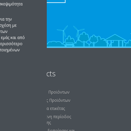
σκεψιμότητα
ια την
σχέση με
 των
εμάς και από
 περισσότερο
οποιημένων
Products
Αναζήτηση Προϊόντων
Κατηγορίες Προϊόντων
Δημιουργία ετικέτας
Καθορισμένη περίοδος
υποστήριξης
Πολιτική ειδοποίησης και