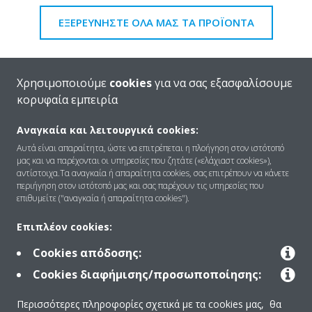
ΕΞΕΡΕΥΝΗΣΤΕ ΟΛΑ ΜΑΣ ΤΑ ΠΡΟΪΟΝΤΑ
Χρησιμοποιούμε
cookies
για να σας εξασφαλίσουμε
κορυφαία εμπειρία
Βρείτε περισσότερες πληροφορίες
Αναγκαία και λειτουργικά cookies:
Αυτά είναι απαραίτητα, ώστε να επιτρέπεται η πλοήγηση στον ιστότοπό
ΥΠΟΣΤΗΡΙΞΗ
μας και να παρέχονται οι υπηρεσίες που ζητάτε («ελάχιαστ cookies»),
αντίστοιχα.Τα αναγκαία ή απαραίτητα cookies, σας επιτρέπουν να κάνετε
περιήγηση στον ιστότοπό μας και σας παρέχουν τις υπηρεσίες που
επιθυμείτε ("αναγκαία ή απαραίτητα cookies").
Χρειαζεται βοήθεια?
Επιπλέον cookies:
ΕΠΙΚΟΙΝΩΝΊΑ
Cookies απόδοσης:
Cookies διαφήμισης/προσωποποίησης:
Περισσότερες πληροφορίες σχετικά με τα cookies μας, θα