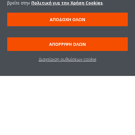
βρείτε στην
Πολιτική για την Χρήση Cookies
.
Ποιοι είμαστε
ΑΠΟΔΟΧΉ ΌΛΩΝ
Λύσεις
ΑΠΌΡΡΙΨΗ ΌΛΩΝ
Επικοινωνία
Διαχείριση ρυθμίσεων cookie
Products
Copyright © Daikin
Ανακοίνωση νομικού περιεχομένου
ΠΟΛΙΤΙΚΗ ΧΡΗΣΗΣ COOKIES
Πολιτική Προστασίας Δεδομένων
Εταιρική δεοντολογία
Data Act