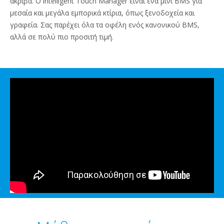
ακριβά. Ο intelligent Touch Manager είναι ένα μίνι BMS για
μεσαία και μεγάλα εμπορικά κτίρια, όπως ξενοδοχεία και
γραφεία. Σας παρέχει όλα τα οφέλη ενός κανονικού BMS,
αλλά σε πολύ πιο προσιτή τιμή.