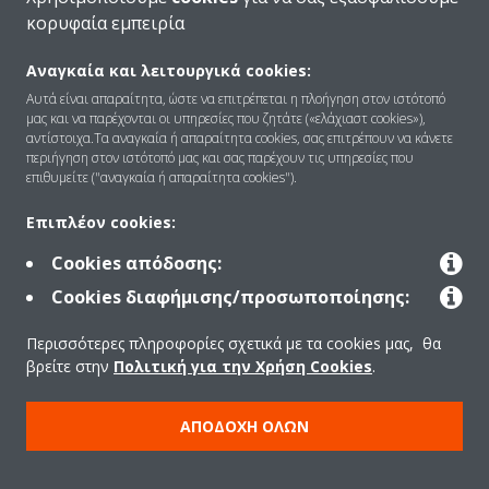
κορυφαία εμπειρία
Αναγκαία και λειτουργικά cookies:
Ποιοι είμαστε
Αυτά είναι απαραίτητα, ώστε να επιτρέπεται η πλοήγηση στον ιστότοπό
μας και να παρέχονται οι υπηρεσίες που ζητάτε («ελάχιαστ cookies»),
αντίστοιχα.Τα αναγκαία ή απαραίτητα cookies, σας επιτρέπουν να κάνετε
περιήγηση στον ιστότοπό μας και σας παρέχουν τις υπηρεσίες που
Λύσεις
επιθυμείτε ("αναγκαία ή απαραίτητα cookies").
Επιπλέον cookies:
Επικοινωνία
Cookies απόδοσης:
Cookies διαφήμισης/προσωποποίησης:
Products
Περισσότερες πληροφορίες σχετικά με τα cookies μας, θα
βρείτε στην
Πολιτική για την Χρήση Cookies
.
Copyright © Daikin
ΑΠΟΔΟΧΉ ΌΛΩΝ
Ανακοίνωση νομικού περιεχομένου
ΠΟΛΙΤΙΚΗ ΧΡΗΣΗΣ COOKIES
Πολιτική Προστασίας Δεδομένων
Εταιρική δεοντολογία