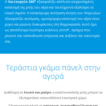
Η
λειτουργία 360°
εξασφαλίζει απόλυτα ισορροπημένη
κατανομή της ροής του αέρα και ταυτόχρονα εξαλείφει τα
νεκρά σημεία. Η κατακόρυφη αυτόματη κίνηση των πτερυγίων
εξασφαλίζει αυτόματη, ομοιόμορφη κατανομή του αέρα στον
χώρο και μειώνει διακυμάνσεις στη θερμοκρασία. Αυτό έχει
ως αποτέλεσμα λιγότερες κύκλους on/off , πράγμα που
μειώνει την κατανάλωση ενέργειας και αυξάνει την οικονομία
σας.
Τεράστια γκάμα πάνελ στην
αγορά
Διαθέσιμη σε
λευκό και μαύρο
, η κασέτα κυκλικής ροής μπορεί να
εξυπηρετήσει οποιονδήποτε εσωτερικό χώρο.
7 διαφορετικά πάνελ σε
επώνυμη, αυτοκαθαριζόμενη και