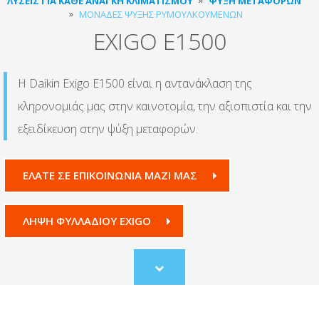
ΛΎΣΕΙΣ ΓΙΑ ΚΆΘΕ ΑΝΆΓΚΗ ΚΛΙΜΑΤΙΣΜΟΎ
ΨΎΞΗ ΜΕΤΑΦΟΡΏΝ
ΜΟΝΆΔΕΣ ΨΎΞΗΣ ΡΥΜΟΥΛΚΟΎΜΕΝΩΝ
EXIGO E1500
Η Daikin Exigo E1500 είναι η αντανάκλαση της
κληρονομιάς μας στην καινοτομία, την αξιοπιστία και την
εξειδίκευση στην ψύξη μεταφορών.
ΕΛΆΤΕ ΣΕ ΕΠΙΚΟΙΝΩΝΊΑ ΜΑΖΊ ΜΑΣ
ΛΗΨΗ ΦΥΛΛΑΔΙΟΥ EXIGO
Scroll
to
content