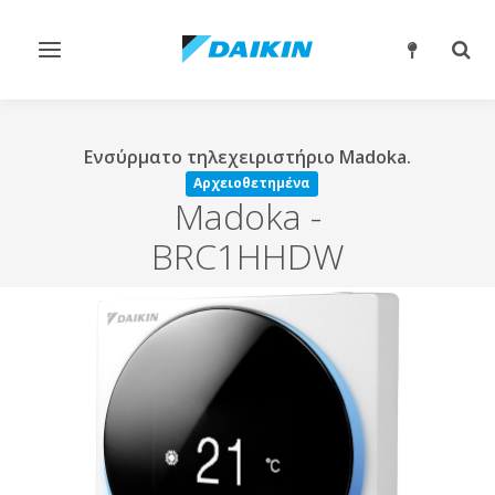
Εναλλαγή
Εναλ
στην
στην
πλοήγηση
αναζ
Ενσύρματο τηλεχειριστήριο Madoka.
Αρχειοθετημένα
Madoka
-
BRC1HHDW