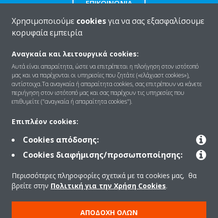
ΕΠΙΚΟΙΝΩΝΊΑ
Χρησιμοποιούμε
cookies
για να σας εξασφαλίσουμε
κορυφαία εμπειρία
Αναγκαία και λειτουργικά cookies:
Ποιοι είμαστε
Αυτά είναι απαραίτητα, ώστε να επιτρέπεται η πλοήγηση στον ιστότοπό
μας και να παρέχονται οι υπηρεσίες που ζητάτε («ελάχιαστ cookies»),
αντίστοιχα.Τα αναγκαία ή απαραίτητα cookies, σας επιτρέπουν να κάνετε
περιήγηση στον ιστότοπό μας και σας παρέχουν τις υπηρεσίες που
Λύσεις
επιθυμείτε ("αναγκαία ή απαραίτητα cookies").
Επιπλέον cookies:
Επικοινωνία
Cookies απόδοσης:
Cookies διαφήμισης/προσωποποίησης:
Products
Περισσότερες πληροφορίες σχετικά με τα cookies μας, θα
βρείτε στην
Πολιτική για την Χρήση Cookies
.
Copyright © Daikin
ΑΠΟΔΟΧΉ ΌΛΩΝ