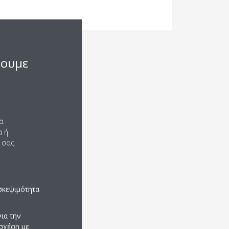
σουμε
να
α ή
 σας
σκεψιμότητα
ια την
σχέση με