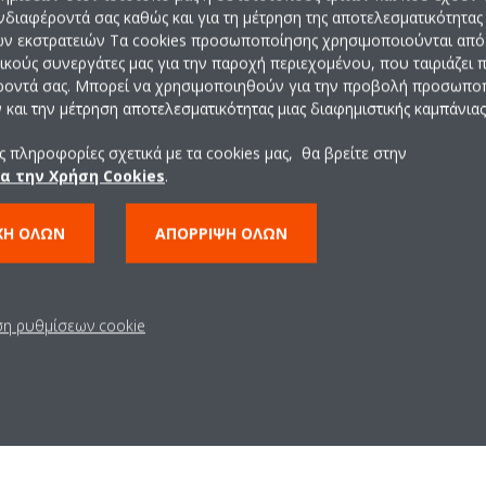
ενδιαφέροντά σας καθώς και για τη μέτρηση της αποτελεσματικότητας
ών εκστρατειών Τα cookies προσωποποίησης χρησιμοποιούνται από 
ρικούς συνεργάτες μας για την παροχή περιεχομένου, που ταιριάζει
ροντά σας. Μπορεί να χρησιμοποιηθούν για την προβολή προσωπ
και την μέτρηση αποτελεσματικότητας μιας διαφημιστικής καμπάνιας
ΑΚΑΔΗΜΙΑ DΑΙΚΙΝ
 πληροφορίες σχετικά με τα cookies μας, θα βρείτε στην
ια την Χρήση Cookies
.
ΧΉ ΌΛΩΝ
ΑΠΌΡΡΙΨΗ ΌΛΩΝ
ε στους συνεργάτες
ση ρυθμίσεων cookie
υς εγκαταστάτες και τους
υμούν να βελτιώσουν την
ί και να παρέχουν εξαιρετικές