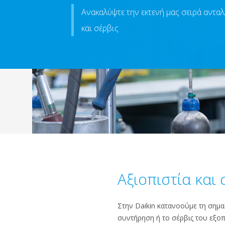
Ανακαλύψτε την εκτενή μας σειρά αντα
και σέρβις
Αξιοπιστία και
Στην Daikin κατανοούμε τη σημασ
συντήρηση ή το σέρβις του εξοπ