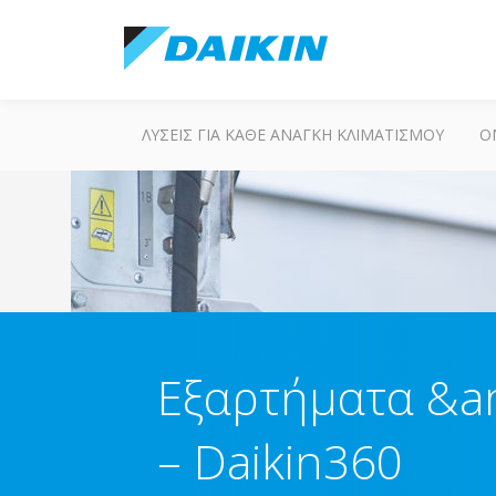
ΛΎΣΕΙΣ ΓΙΑ ΚΆΘΕ ΑΝΆΓΚΗ ΚΛΙΜΑΤΙΣΜΟΎ
Ο
Εξαρτήματα &am
– Daikin360​