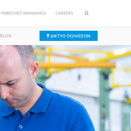
 ΣΎΜΒΟΥΛΟΙ ΜΗΧΑΝΙΚΟΊ
CAREERS
Εναλλαγή
στην
αναζήτηση
 BLOG
ΔΊΚΤΥΟ ΠΩΛΉΣΕΩΝ