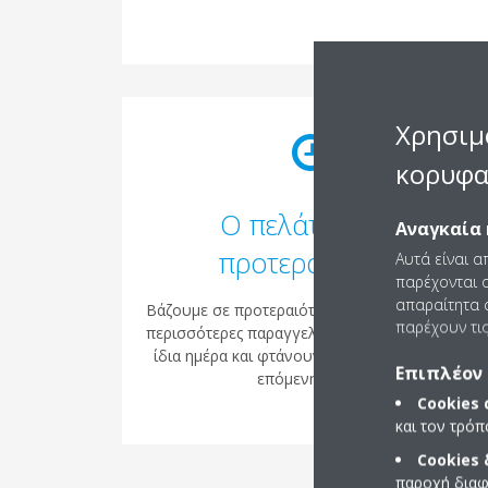
Χρησιμ
κορυφα
Ο πελάτης έχει
Αναγκαία 
προτεραιότητα
Αυτά είναι α
παρέχονται ο
απαραίτητα c
Βάζουμε σε προτεραιότητα τις ανάγκες σας. Οι
παρέχουν τις
περισσότερες παραγγελίες αποστέλλονται την
ίδια ημέρα και φτάνουν σε εσάς έγκαιρα την
Επιπλέον 
επόμενη ημέρα
Cookies
και τον τρό
Cookies
παροχή διαφ