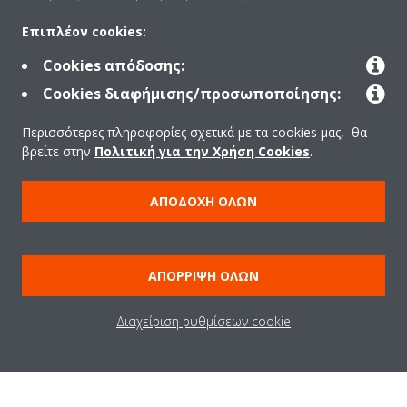
Λύσεις
Επιπλέον cookies:
Cookies απόδοσης:
Επικοινωνία
Cookies διαφήμισης/προσωποποίησης:
Περισσότερες πληροφορίες σχετικά με τα cookies μας, θα
βρείτε στην
Πολιτική για την Χρήση Cookies
.
Products
ΑΠΟΔΟΧΉ ΌΛΩΝ
Copyright © Daikin
Ανακοίνωση νομικού περιεχομένου
ΠΟΛΙΤΙΚΗ ΧΡΗΣΗΣ COOKIES
ΑΠΌΡΡΙΨΗ ΌΛΩΝ
Πολιτική Προστασίας Δεδομένων
Εταιρική δεοντολογία
Data Act
Διαχείριση ρυθμίσεων cookie