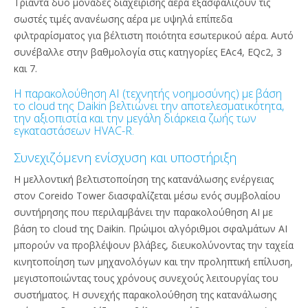
Τριάντα δύο μονάδες διαχείρισης αέρα εξασφαλίζουν τις
σωστές τιμές ανανέωσης αέρα με υψηλά επίπεδα
φιλτραρίσματος για βέλτιστη ποιότητα εσωτερικού αέρα. Αυτό
συνέβαλλε στην βαθμολογία στις κατηγορίες EAc4, EQc2, 3
και 7.
Η παρακολούθηση AI (τεχνητής νοημοσύνης) με βάση
το cloud της Daikin βελτιώνει την αποτελεσματικότητα,
την αξιοπιστία και την μεγάλη διάρκεια ζωής των
εγκαταστάσεων HVAC-R.
Συνεχιζόμενη ενίσχυση και υποστήριξη
Η μελλοντική βελτιστοποίηση της κατανάλωσης ενέργειας
στον Coreido Tower διασφαλίζεται μέσω ενός συμβολαίου
συντήρησης που περιλαμβάνει την παρακολούθηση AI με
βάση το cloud της Daikin. Πρώιμοι αλγόριθμοι σφαλμάτων AI
μπορούν να προβλέψουν βλάβες, διευκολύνοντας την ταχεία
κινητοποίηση των μηχανολόγων και την προληπτική επίλυση,
μεγιστοποιώντας τους χρόνους συνεχούς λειτουργίας του
συστήματος. Η συνεχής παρακολούθηση της κατανάλωσης