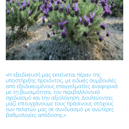
«Η εξειδίκευσή μας εκτείνεται πέραν της
υποστήριξης προϊόντος, με ειδικές συμβουλές
από εξειδικευμένους επαγγελματίες αναφορικά
με τη βιωσιμότητα, τον περιβαλλοντικό
σχεδιασμό και την αξιολόγηση. Δουλεύοντας
μαζί επιτυγχάνουμε τους πράσινους στόχους
των πελατών μας σε συνδυασμό με ανώτερες
βαθμολογίες απόδοσης.»