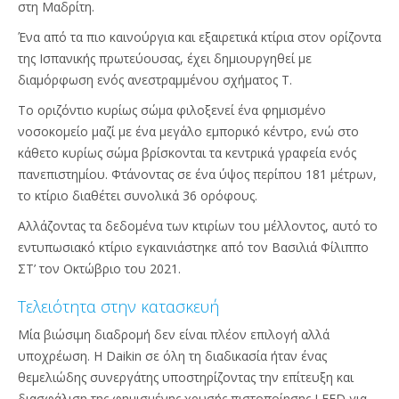
στη Μαδρίτη.
Ένα από τα πιο καινούργια και εξαιρετικά κτίρια στον ορίζοντα
της Ισπανικής πρωτεύουσας, έχει δημιουργηθεί με
διαμόρφωση ενός ανεστραμμένου σχήματος T.
Το οριζόντιο κυρίως σώμα φιλοξενεί ένα φημισμένο
νοσοκομείο μαζί με ένα μεγάλο εμπορικό κέντρο, ενώ στο
κάθετο κυρίως σώμα βρίσκονται τα κεντρικά γραφεία ενός
πανεπιστημίου. Φτάνοντας σε ένα ύψος περίπου 181 μέτρων,
το κτίριο διαθέτει συνολικά 36 ορόφους.
Αλλάζοντας τα δεδομένα των κτιρίων του μέλλοντος, αυτό το
εντυπωσιακό κτίριο εγκαινιάστηκε από τον Βασιλιά Φίλιππο
ΣΤ’ τον Οκτώβριο του 2021.
Τελειότητα στην κατασκευή
Μία βιώσιμη διαδρομή δεν είναι πλέον επιλογή αλλά
υποχρέωση. Η Daikin σε όλη τη διαδικασία ήταν ένας
θεμελιώδης συνεργάτης υποστηρίζοντας την επίτευξη και
διασφάλιση της φημισμένης χρυσής πιστοποίησης LEED για