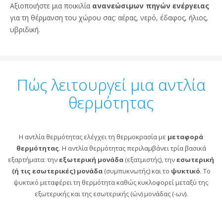
Αξιοποιήστε μια ποικιλία
ανανεώσιμων πηγών ενέργειας
για τη θέρμανση του χώρου σας: αέρας, νερό, έδαφος, ήλιος,
υβριδική.
Πώς λειτουργεί μια αντλία
θερμότητας
H αντλία θερμότητας ελέγχει τη θερμοκρασία με
μεταφορά
θερμότητας
. H αντλία θερμότητας περιλαμβάνει τρία βασικά
εξαρτήματα: την
εξωτερική μονάδα
(εξατμιστής), την
εσωτερική
(ή τις εσωτερικές) μονάδα
(συμπυκνωτής) και το
ψυκτικό
. Το
ψυκτικό μεταφέρει τη θερμότητα καθώς κυκλοφορεί μεταξύ της
εξωτερικής και της εσωτερικής (ών) μονάδας (-ων).