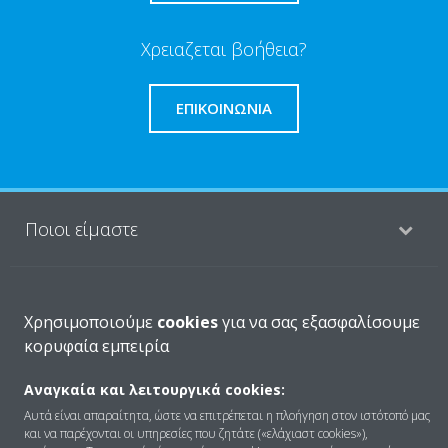
Χρειαζεται βοήθεια?
ΕΠΙΚΟΙΝΩΝΊΑ
Ποιοι είμαστε
Λύσεις
Χρησιμοποιούμε
cookies
για να σας εξασφαλίσουμε
κορυφαία εμπειρία
Επικοινωνία
Αναγκαία και λειτουργικά cookies:
Αυτά είναι απαραίτητα, ώστε να επιτρέπεται η πλοήγηση στον ιστότοπό μας
και να παρέχονται οι υπηρεσίες που ζητάτε («ελάχιαστ cookies»),