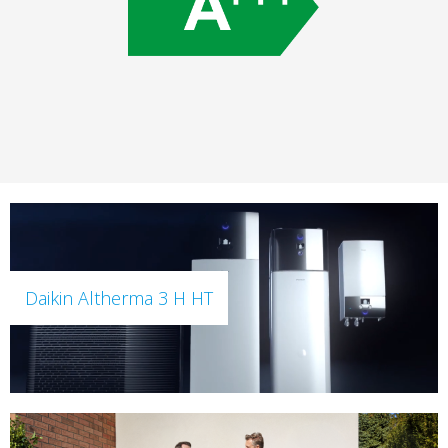
Daikin Altherma 3 H HT