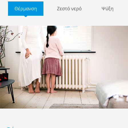
Θέρμανση
Ζεστό νερό
Ψύξη