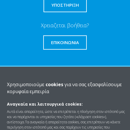
ΥΠΟΣΤΗΡΙΞΗ
Χρειαζεται βοήθεια?
ΕΠΙΚΟΙΝΩΝΊΑ
Ποιοι είμαστε
Χρησιμοποιούμε
cookies
για να σας εξασφαλίσουμε
κορυφαία εμπειρία
Λύσεις
Αναγκαία και λειτουργικά cookies:
Αυτά είναι απαραίτητα, ώστε να επιτρέπεται η πλοήγηση στον ιστότοπό μας
και να παρέχονται οι υπηρεσίες που ζητάτε («ελάχιαστ cookies»),
Επικοινωνία
αντίστοιχα.Τα αναγκαία ή απαραίτητα cookies, σας επιτρέπουν να κάνετε
περιήγηση στον ιστότοπό μας και σας παρέχουν τις υπηρεσίες που