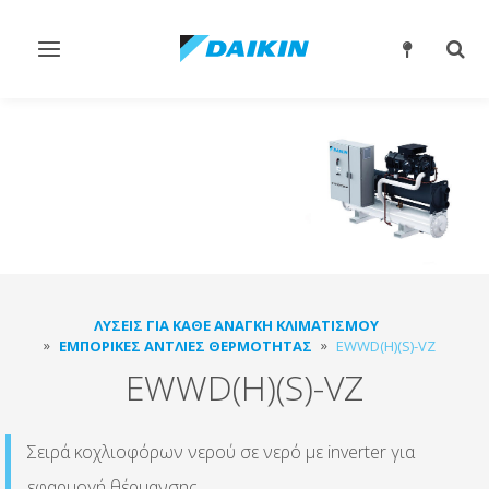
Εναλλαγή
Εναλ
στην
στην
πλοήγηση
αναζ
ΛΎΣΕΙΣ ΓΙΑ ΚΆΘΕ ΑΝΆΓΚΗ ΚΛΙΜΑΤΙΣΜΟΎ
ΕΜΠΟΡΙΚΈΣ ΑΝΤΛΊΕΣ ΘΕΡΜΌΤΗΤΑΣ
EWWD(H)(S)-VZ
EWWD(H)(S)-VZ
Σειρά κοχλιοφόρων νερού σε νερό με inverter για
εφαρμογή θέρμανσης